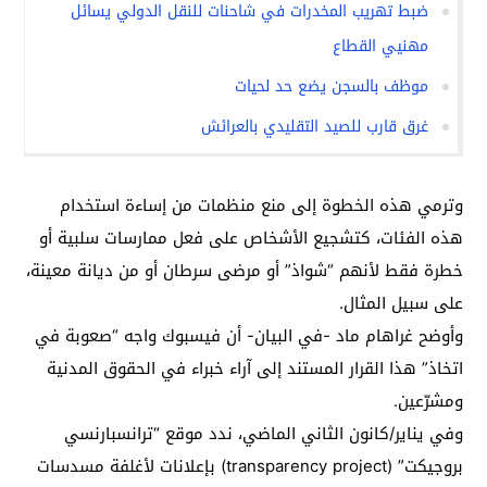
ضبط تهريب المخدرات في شاحنات للنقل الدولي يسائل
مهنيي القطاع
موظف بالسجن يضع حد لحيات
غرق قارب للصيد التقليدي بالعرائش
وترمي هذه الخطوة إلى منع منظمات من إساءة استخدام
هذه الفئات، كتشجيع الأشخاص على فعل ممارسات سلبية أو
خطرة فقط لأنهم “شواذ” أو مرضى سرطان أو من ديانة معينة،
على سبيل المثال.
وأوضح غراهام ماد -في البيان- أن فيسبوك واجه “صعوبة في
اتخاذ” هذا القرار المستند إلى آراء خبراء في الحقوق المدنية
ومشرّعين.
وفي يناير/كانون الثاني الماضي، ندد موقع “ترانسبارنسي
بروجيكت” (transparency project) بإعلانات لأغلفة مسدسات