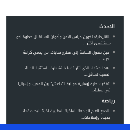
اعتداء على دراج شرطة يطيح بمتهورين
19:18
حكم ابتدائي يحبس دركيين في سطات
17:32
هيئة الدفاع تثير حيثية التقادم لإسقاط تهمة النصب عن محمد بو
17:26
الاحدث
سيارة مجهولة تثير استنفارًا أمنيًا بحي الفوركي تابريكت – سلا
16:13
القنيطرة: تكوين حراس الأمن وأعوان الاستقبال خطوة نحو
مستشفى أكثر...
الغموض يلف حريقا في مركز صحي
12:31
حين تتحول الساحة إلى مطرح نفايات: من يحمي كرامة
أحياء...
بعد الاعتداء الذي أثار غضبا بالقنيطرة.. استقرار الحالة
الصحية لسائق...
تفكيك خلية إرهابية موالية لـ”داعش” بين المغرب وإسبانيا
في عملية...
رياضة
الجمع العام للجامعة الملكية المغربية لكرة اليد: صفحة
جديدة وإصلاحات...
المغرب يستعد لاحتضان “كان السيدات 2026” في موعد