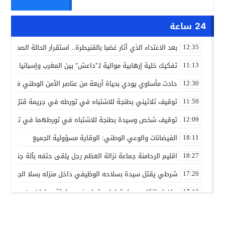
24 ساعة
بعد الاعتداء الذي أثار غضبا بالقنيطرة.. استقرار الحالة الصحية ل
12:35
تفكيك خلية إرهابية موالية لـ”داعش” بين المغرب وإسبانيا في ع
11:13
حادث مأساوي يودي بحياة أربعة من عناصر الأمن الوطني في مه
12:30
توقيف ثلاثيني بطنجة للاشتباه في تورطه في جريمة قتل داخل 
11:59
توقيف شخص وسيدة بطنجة للاشتباه في تورطهما في تزوير شه
12:09
الفيضانات والوعي الوطني: الوقاية مسؤولية الجميع
18:11
اقليم الرحامنة جماعة نزالة العظم رجل يلقى حتفه بآلة جني الز
18:27
شرطي يقتل سيدة بسلاحه الوظيفي داخل منزله بسلا الجديدة
17:20
بيان استنكاري حول تداول مقطع فيديو لجثة مواطن من مدينة ع
17:13
إدانة متهميْن في زنا المحارم بتنغير
13:01