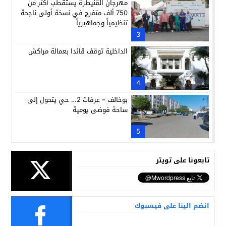
مهرجان القنيطرة يستقطب أكثر من
750 ألف متفرج في نسخة أولى ناجحة
تنظيمياً وجماهيرياً
3
الداخلية توقف قائدا بعمالة مراكش
4
بوخالف – عرفات 2… حي يتحول إلى
ساحة فوضى يومية
5
تابعونا على تويتر
انضم الينا على فيسبوك