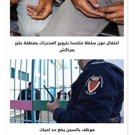
اعتقال عون سلطة متلبسا بترويج المخدرات بمنطقة جليز
بمراكش
موظف بالسجن يضع حد لحيات