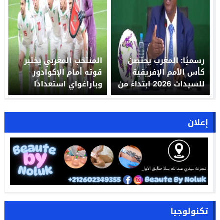
رسميًا: المغرب يحتضن
المنتخب المغربي يختبر
كأس الأمم الإفريقية
قوته أمام الإكوادور
للسيدات 2026 ابتداءً من
وباراغواي استعدادًا
17 مارس
لكأس العالم 2026
إعلان
تكنولوجيا