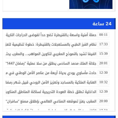
24 ساعة
حملة أمنية واسعة بـالقنيطرة تضع حداً لفوضى الدراجات النارية وا
00:11
نظام الفرز الطبي بالمستعجلات بالقنيطرة: خطوة تنظيمية لتعزيز ال
17:33
الفيفا تشيد بالنموذج المغربي لتكوين المواهب… والمغرب يحتضن ندوة
15:39
جلالة الملك محمد السادس يطلق من سلا عملية “رمضان 1447” لفائدة أكثر من 4,3 ملايين مستفيد
20:01
حادث مأساوي يودي بحياة أربعة من عناصر الأمن الوطني في مهمة
12:30
العناية الملكية بالمساجد وتعزيز الأمن الروحي قبيل شهر رمضان
10:32
الداخلية تطلق خطة العودة التدريجية لساكنة المناطق المنكوبة بال
12:39
المغرب يعزز تموقعه الصناعي العالمي بإطلاق مصنع “سافران” لأنظ
20:00
الكاف بين تثبيت المكاسب وإعادة رسم خريطة الكرة الإفريقية
17:50