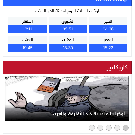
اوقات الصلاة اليوم لمدينة الدار البيضاء
الفجر
الشروق
الظهر
12:11
05:51
04:36
العصر
المغرب
العشاء
19:45
18:30
15:22
كاريكاتير
بين روسيا و”الناتو”