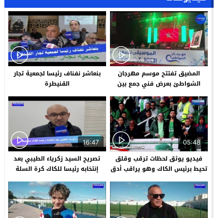
المضيق تفتتح موسم مهرجان
بنعاشر نفناف رئيسا لجمعية تجار
الشواطئ بعرض فني جمع بين
القنيطرة
الأصالة والمعاصرة
16:47
05:48
فيديو يوثق لحظات ترقب وقلق
تصريح السيد زكرياء الطيبي بعد
تحيط برئيس الكاك وهو يراقب أدق
إنتخابه رئيسا للكاك كرة السلة
تفاصيل مباراة الكاك ضد رجاء بني
ملال