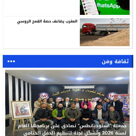
المغرب يضاعف حصة القمح الروسي
ثقافة وفن
جمعية “استوديانطس” تصادق على برنامجها العام
لسنة 2026 وتُشكّل لجنة لتنظيم الحفل الختامي