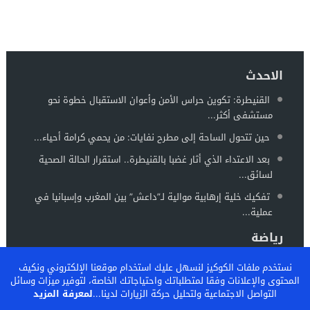
الاحدث
القنيطرة: تكوين حراس الأمن وأعوان الاستقبال خطوة نحو
مستشفى أكثر...
حين تتحول الساحة إلى مطرح نفايات: من يحمي كرامة أحياء...
بعد الاعتداء الذي أثار غضبا بالقنيطرة.. استقرار الحالة الصحية
لسائق...
تفكيك خلية إرهابية موالية لـ”داعش” بين المغرب وإسبانيا في
عملية...
رياضة
الجمع العام للجامعة الملكية المغربية لكرة اليد: صفحة جديدة
نستخدم ملفات الكوكيز لنسهل عليك استخدام موقعنا الإلكتروني ونكيف
وإصلاحات...
المحتوى والإعلانات وفقا لمتطلباتك واحتياجاتك الخاصة، لتوفير ميزات وسائل
التواصل الاجتماعية ولتحليل حركة الزيارات لدينا...
لمعرفة المزيد
المغرب يستعد لاحتضان “كان السيدات 2026” في موعد جديد