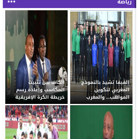
رياضة
الفيفا تشيد بالنموذج
الكاف بين تثبيت
المغربي لتكوين
المكاسب وإعادة رسم
المواهب… والمغرب
خريطة الكرة الإفريقية
يحتضن ندوة دولية
لتأهيل المكوّنين في
أبريل 2026