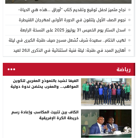
للدورة التكوينية 2025
نجاح متميز لحفل توقيع وتقديم كتاب “أوراق …هذه هي الحياة-
سيرة”لمؤلفه الأستاذ مراد بنعبدالرزاق بنكيران
نجوم الصف الأول يلتقون في الدورة الأولى لمهرجان القنيطرة
اسدل الستار يوم الخميس 31 يوليوز 2025 على النسخة الرابعة
لمهرجان صيف طنجة الدولي المنظم من طرف موسسة طنجة الكبرى
لهيب الختام.. سعيدة شرف تُشعل مسرح صيف طنجة الكبرى في ليلة
للعمل التربوي ، الثقافي ، الاجتماعي والرياضي
لا تُنسى
أهازيج المجد في طنجة: ليلة فنية استثنائية في الذكرى الـ26 لعيد
العرش والـ50 للمسيرة الخضراء
رياضة
الفيفا تشيد بالنموذج المغربي لتكوين
المواهب… والمغرب يحتضن ندوة دولية
لتأهيل المكوّنين في أبريل 2026
الكاف بين تثبيت المكاسب وإعادة رسم
خريطة الكرة الإفريقية