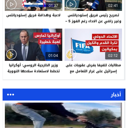
01:37
02:41
تصريح رئيس فريق إستوديانتس
لاعبة وهدافة فريق إستوديانتس
وغير راضي عن الاداء رغم الفوز 5 –
0 على فريق تمودباي
01:04
02:12
مطالبات للفيفا بفرض عقوبات على
وزير الخارجية الروسي: أوكرانيا
إسرائيل على غرار التعامل مع
تخطط لاستعادة سلاحها النووية
روسيا
أخبار