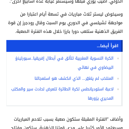
الدولي. أصيب يوري قبلها وسيستمر غيابه عدة أسابيع أخرى”.
وسيخوض ليستر ثلاث مباريات في تسعة أيام اعتبارا من
مواجهة تشيلسي في الدوري يوم السبت وقال رودجرز إن قوة
الفريق الذهنية ستلعب دورا بارزا خلال هذه الفترة الصعبة.
اقرأ أيضا...
الكرة النسوية المغربية تتألق في أبطال إفريقيا..سبورتينغ
البيضاوي في نهائي
المنتخب لم يتغيّر… الذي انكشف هو استعجالنا
لاعبة استوديانطس لكرة الطائرة تتعرض لحادث سير والمكتب
المديري يزورها
وأضاف “الفترة المقبلة ستكون صعبة بسبب تلاحم المباريات
وسيعتمد الأمر كثيرا على مدى قوتنا الذهنية. ستكون مفتاح