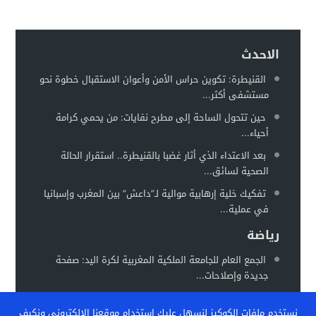
حكم ابتدائي يحبس دركيين في سطات
17:32
هيئة الدفاع تثير حيثية التقادم لإسقاط تهمة النصب عن محمد بو
17:26
الاحدث
سيارة مجهولة تثير استنفارًا أمنيًا بحي الفوركي تابريكت – سلا
16:13
القنيطرة: تكوين حراس الأمن وأعوان الاستقبال خطوة نحو
مستشفى أكثر...
الغموض يلف حريقا في مركز صحي
12:31
حين تتحول الساحة إلى مطرح نفايات: من يحمي كرامة
أحياء...
بعد الاعتداء الذي أثار غضبا بالقنيطرة.. استقرار الحالة
الصحية لسائق...
تفكيك خلية إرهابية موالية لـ”داعش” بين المغرب وإسبانيا
في عملية...
رياضة
الجمع العام للجامعة الملكية المغربية لكرة اليد: صفحة
جديدة وإصلاحات...
المغرب يستعد لاحتضان “كان السيدات 2026” في موعد
نستخدم ملفات الكوكيز لنسهل عليك استخدام موقعنا الإلكتروني ونكيف
جديد خلال...