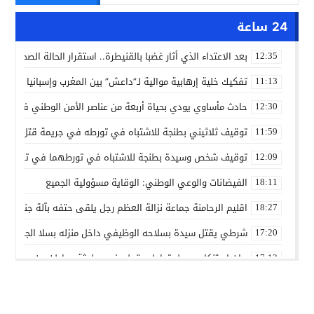
24 ساعة
بعد الاعتداء الذي أثار غضبا بالقنيطرة.. استقرار الحالة الصحية ل
12:35
تفكيك خلية إرهابية موالية لـ”داعش” بين المغرب وإسبانيا في ع
11:13
حادث مأساوي يودي بحياة أربعة من عناصر الأمن الوطني في مه
12:30
توقيف ثلاثيني بطنجة للاشتباه في تورطه في جريمة قتل داخل 
11:59
توقيف شخص وسيدة بطنجة للاشتباه في تورطهما في تزوير شه
12:09
الفيضانات والوعي الوطني: الوقاية مسؤولية الجميع
18:11
اقليم الرحامنة جماعة نزالة العظم رجل يلقى حتفه بآلة جني الز
18:27
شرطي يقتل سيدة بسلاحه الوظيفي داخل منزله بسلا الجديدة
17:20
بيان استنكاري حول تداول مقطع فيديو لجثة مواطن من مدينة ع
17:13
إدانة متهميْن في زنا المحارم بتنغير
13:01
اعتداء على دراج شرطة يطيح بمتهورين
19:18