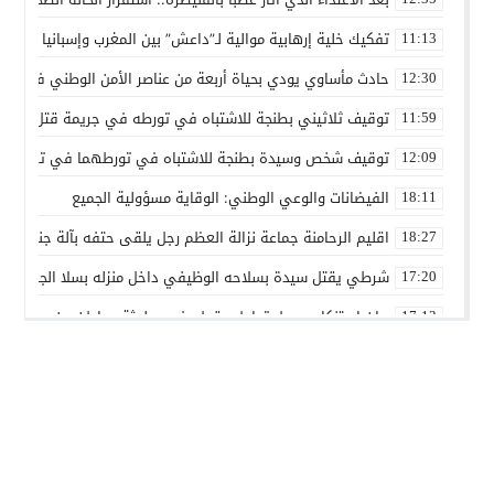
تفكيك خلية إرهابية موالية لـ”داعش” بين المغرب وإسبانيا في ع
11:13
حادث مأساوي يودي بحياة أربعة من عناصر الأمن الوطني في مه
12:30
توقيف ثلاثيني بطنجة للاشتباه في تورطه في جريمة قتل داخل 
11:59
توقيف شخص وسيدة بطنجة للاشتباه في تورطهما في تزوير شه
12:09
الفيضانات والوعي الوطني: الوقاية مسؤولية الجميع
18:11
اقليم الرحامنة جماعة نزالة العظم رجل يلقى حتفه بآلة جني الز
18:27
شرطي يقتل سيدة بسلاحه الوظيفي داخل منزله بسلا الجديدة
17:20
بيان استنكاري حول تداول مقطع فيديو لجثة مواطن من مدينة ع
17:13
إدانة متهميْن في زنا المحارم بتنغير
13:01
اعتداء على دراج شرطة يطيح بمتهورين
19:18
حكم ابتدائي يحبس دركيين في سطات
17:32
هيئة الدفاع تثير حيثية التقادم لإسقاط تهمة النصب عن محمد بو
17:26