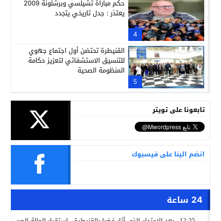
حكم مباراة تشيلسي وبرشلونة 2009
يعتذر : جدل تاريخي يتجدد
4
القنيطرة تحتضن أول اجتماع جهوي
للتنسيق الاستشفائي لتعزيز حكامة
المنظومة الصحية
5
تابعونا على تويتر
انضم الينا على فيسبوك
24 ساعة
بعد الاعتداء الذي أثار غضبا بالقنيطرة.. استقرار الحالة الصحية ل
12:35