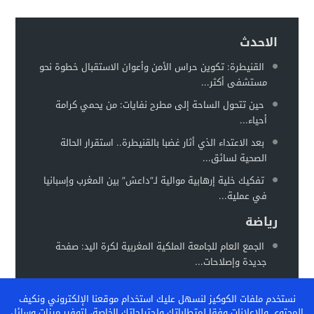
سيارة مجهولة تثير استنفارًا أمنيًا بحي الفوركي تابريكت – سلا
16:13
الغموض يلف حريقا في مركز صحي
الاحدث
12:31
القنيطرة: تكوين حراس الأمن وأعوان الاستقبال خطوة نحو
مستشفى أكثر...
حين تتحول الساحة إلى مطرح نفايات: من يحمي كرامة
أحياء...
بعد الاعتداء الذي أثار غضبا بالقنيطرة.. استقرار الحالة
الصحية لسائق...
تفكيك خلية إرهابية موالية لـ”داعش” بين المغرب وإسبانيا
في عملية...
رياضة
الجمع العام للجامعة الملكية المغربية لكرة اليد: صفحة
جديدة وإصلاحات...
المغرب يستعد لاحتضان “كان السيدات 2026” في موعد
نستخدم ملفات الكوكيز لنسهل عليك استخدام موقعنا الإلكتروني ونكيف
جديد خلال...
المحتوى والإعلانات وفقا لمتطلباتك واحتياجاتك الخاصة، لتوفير ميزات وسائل