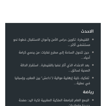
إدانة متهميْن في زنا المحارم بتنغير
13:01
اعتداء على دراج شرطة يطيح بمتهورين
19:18
حكم ابتدائي يحبس دركيين في سطات
17:32
هيئة الدفاع تثير حيثية التقادم لإسقاط تهمة النصب عن محمد بو
17:26
الاحدث
سيارة مجهولة تثير استنفارًا أمنيًا بحي الفوركي تابريكت – سلا
16:13
القنيطرة: تكوين حراس الأمن وأعوان الاستقبال خطوة نحو
مستشفى أكثر...
الغموض يلف حريقا في مركز صحي
12:31
حين تتحول الساحة إلى مطرح نفايات: من يحمي كرامة
أحياء...
بعد الاعتداء الذي أثار غضبا بالقنيطرة.. استقرار الحالة
الصحية لسائق...
تفكيك خلية إرهابية موالية لـ”داعش” بين المغرب وإسبانيا
في عملية...
رياضة
الجمع العام للجامعة الملكية المغربية لكرة اليد: صفحة
جديدة وإصلاحات...