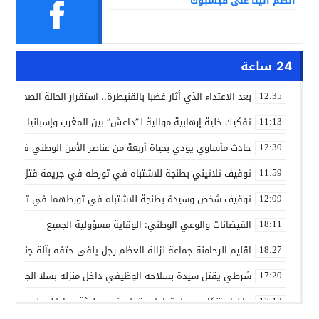
انضم الينا على فيسبوك
24 ساعة
بعد الاعتداء الذي أثار غضبا بالقنيطرة.. استقرار الحالة الصحية ل
12:35
تفكيك خلية إرهابية موالية لـ”داعش” بين المغرب وإسبانيا في ع
11:13
حادث مأساوي يودي بحياة أربعة من عناصر الأمن الوطني في مه
12:30
توقيف ثلاثيني بطنجة للاشتباه في تورطه في جريمة قتل داخل 
11:59
توقيف شخص وسيدة بطنجة للاشتباه في تورطهما في تزوير شه
12:09
الفيضانات والوعي الوطني: الوقاية مسؤولية الجميع
18:11
اقليم الرحامنة جماعة نزالة العظم رجل يلقى حتفه بآلة جني الز
18:27
شرطي يقتل سيدة بسلاحه الوظيفي داخل منزله بسلا الجديدة
17:20
بيان استنكاري حول تداول مقطع فيديو لجثة مواطن من مدينة ع
17:13