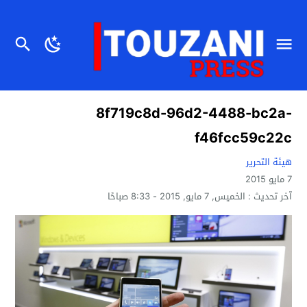
8f719c8d-96d2-4488-bc2a-
f46fcc59c22c
هيئة التحرير
7 مايو 2015
آخر تحديث :
الخميس, 7 مايو, 2015 - 8:33 صباحًا