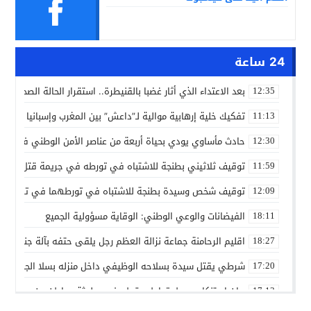
24 ساعة
بعد الاعتداء الذي أثار غضبا بالقنيطرة.. استقرار الحالة الصحية ل
12:35
تفكيك خلية إرهابية موالية لـ”داعش” بين المغرب وإسبانيا في ع
11:13
حادث مأساوي يودي بحياة أربعة من عناصر الأمن الوطني في مه
12:30
توقيف ثلاثيني بطنجة للاشتباه في تورطه في جريمة قتل داخل 
11:59
توقيف شخص وسيدة بطنجة للاشتباه في تورطهما في تزوير شه
12:09
الفيضانات والوعي الوطني: الوقاية مسؤولية الجميع
18:11
اقليم الرحامنة جماعة نزالة العظم رجل يلقى حتفه بآلة جني الز
18:27
شرطي يقتل سيدة بسلاحه الوظيفي داخل منزله بسلا الجديدة
17:20
بيان استنكاري حول تداول مقطع فيديو لجثة مواطن من مدينة ع
17:13