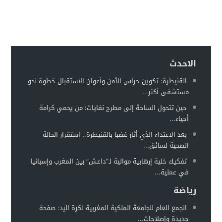
إدانة متهميْن في زنا المحارم بتنغير
13:01
اعتداء على دراج شرطة يطيح بمتهورين
19:18
حكم ابتدائي يحبس دركيين في سطات
17:32
هيئة الدفاع تثير حيثية التقادم لإسقاط تهمة النصب عن محمد بو
17:26
الاحدث
سيارة مجهولة تثير استنفارًا أمنيًا بحي الفوركي تابريكت – سلا
16:13
القنيطرة: تكوين حراس الأمن وأعوان الاستقبال خطوة نحو
مستشفى أكثر...
الغموض يلف حريقا في مركز صحي
12:31
حين تتحول الساحة إلى مطرح نفايات: من يحمي كرامة
أحياء...
بعد الاعتداء الذي أثار غضبا بالقنيطرة.. استقرار الحالة
الصحية لسائق...
تفكيك خلية إرهابية موالية لـ”داعش” بين المغرب وإسبانيا
في عملية...
رياضة
الجمع العام للجامعة الملكية المغربية لكرة اليد: صفحة
جديدة وإصلاحات...