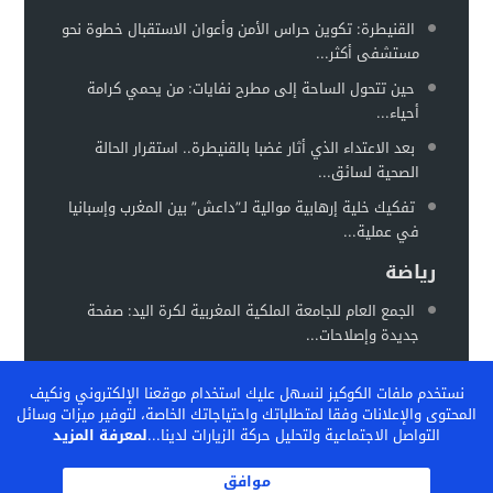
الغموض يلف حريقا في مركز صحي
12:31
القنيطرة: تكوين حراس الأمن وأعوان الاستقبال خطوة نحو
مستشفى أكثر...
حين تتحول الساحة إلى مطرح نفايات: من يحمي كرامة
أحياء...
بعد الاعتداء الذي أثار غضبا بالقنيطرة.. استقرار الحالة
الصحية لسائق...
تفكيك خلية إرهابية موالية لـ”داعش” بين المغرب وإسبانيا
في عملية...
رياضة
الجمع العام للجامعة الملكية المغربية لكرة اليد: صفحة
جديدة وإصلاحات...
المغرب يستعد لاحتضان “كان السيدات 2026” في موعد
نستخدم ملفات الكوكيز لنسهل عليك استخدام موقعنا الإلكتروني ونكيف
جديد خلال...
المحتوى والإعلانات وفقا لمتطلباتك واحتياجاتك الخاصة، لتوفير ميزات وسائل
الفيفا تشيد بالنموذج المغربي لتكوين المواهب… والمغرب
التواصل الاجتماعية ولتحليل حركة الزيارات لدينا...
لمعرفة المزيد
يحتضن ندوة دولية...
موافق
الكاف بين تثبيت المكاسب وإعادة رسم خريطة الكرة