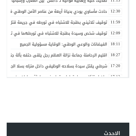
تفكيك خلية إرهابية موالية لـ”داعش” بين المغرب وإسبانيا في ع
11:13
حادث مأساوي يودي بحياة أربعة من عناصر الأمن الوطني في مه
12:30
توقيف ثلاثيني بطنجة للاشتباه في تورطه في جريمة قتل داخل 
11:59
توقيف شخص وسيدة بطنجة للاشتباه في تورطهما في تزوير شه
12:09
الفيضانات والوعي الوطني: الوقاية مسؤولية الجميع
18:11
اقليم الرحامنة جماعة نزالة العظم رجل يلقى حتفه بآلة جني الز
18:27
شرطي يقتل سيدة بسلاحه الوظيفي داخل منزله بسلا الجديدة
17:20
بيان استنكاري حول تداول مقطع فيديو لجثة مواطن من مدينة ع
17:13
إدانة متهميْن في زنا المحارم بتنغير
13:01
اعتداء على دراج شرطة يطيح بمتهورين
19:18
حكم ابتدائي يحبس دركيين في سطات
17:32
هيئة الدفاع تثير حيثية التقادم لإسقاط تهمة النصب عن محمد بو
17:26
سيارة مجهولة تثير استنفارًا أمنيًا بحي الفوركي تابريكت – سلا
الاحدث
16:13