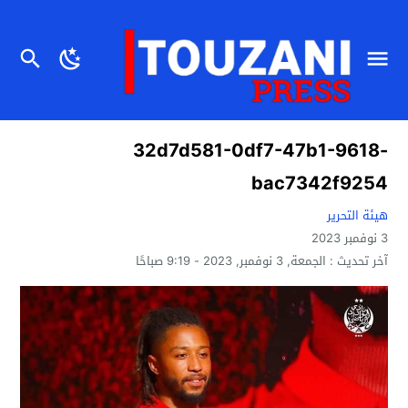
32d7d581-0df7-47b1-9618-
bac7342f9254
هيئة التحرير
3 نوفمبر 2023
آخر تحديث :
الجمعة, 3 نوفمبر, 2023 - 9:19 صباحًا