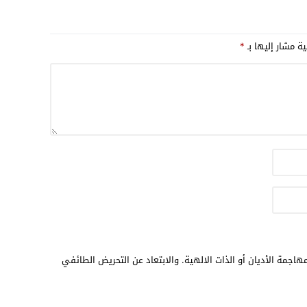
17:32
17:26
ية مشار إليها بـ
*
16:13
12:31
هاجمة الأديان أو الذات الالهية. والابتعاد عن التحريض الطائفي