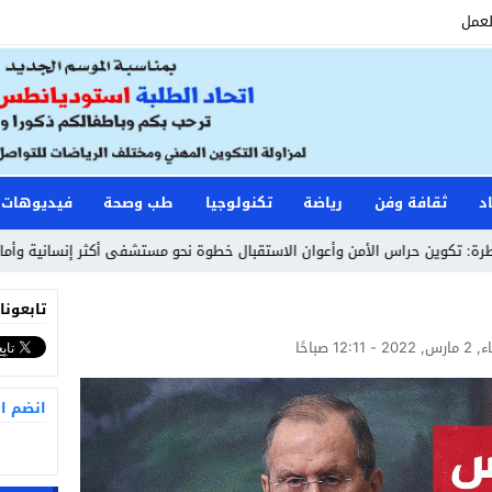
لعمل
د
ثقافة وفن
رياضة
تكنولوجيا
طب وصحة
فيديوهات
ين حراس الأمن وأعوان الاستقبال خطوة نحو مستشفى أكثر إنسانية وأماناً
:41
تابعونا
- 12:11 صباحًا
انضم ا