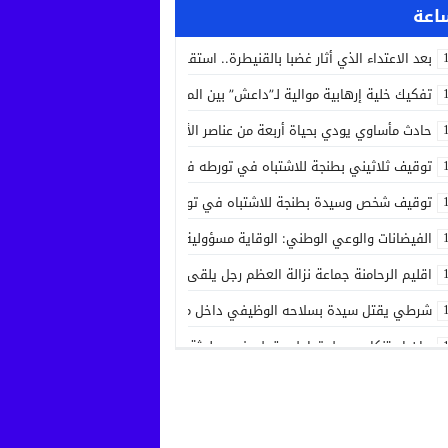
بعد الاعتداء الذي أثار غضبا بالقنيطرة.. استقرار الحالة الصحية لسائق الشاحنة 
تفكيك خلية إرهابية موالية لـ”داعش” بين المغرب وإسبانيا في عملية أمنية مش
حادث مأساوي يودي بحياة أربعة من عناصر الأمن الوطني في مهمة رسمية بين
توقيف ثلاثيني بطنجة للاشتباه في تورطه في جريمة قتل داخل مستشفى بعد ح
توقيف شخص وسيدة بطنجة للاشتباه في تورطهما في تزوير شهادات ودبلوما
الفيضانات والوعي الوطني: الوقاية مسؤولية الجميع
اقليم الرحامنة جماعة نزالة العظم رجل يلقى حتفه بآلة جني الزيتون داخل ضيع
شرطي يقتل سيدة بسلاحه الوظيفي داخل منزله بسلا الجديدة
بيان استنكاري حول تداول مقطع فيديو لجثة مواطن من مدينة عيون سيدي ملو
إدانة متهميْن في زنا المحارم بتنغير
اعتداء على دراج شرطة يطيح بمتهورين