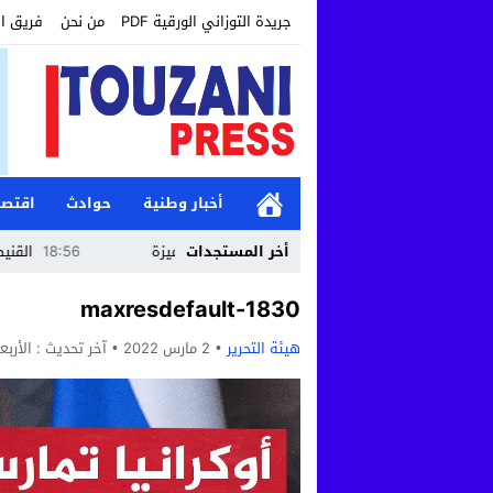
جريدة التوزاني الورقية PDF
من نحن
فريق ا
أخبار وطنية
حوادث
اقتصا
طنجة الكبرى” بأنشطة تضامنية وتربوية متميزة
أخر المستجدات
18:56
القنيطرة: تكو
1830-maxresdefault
هيئة التحرير
2 مارس 2022
آخر تحديث :
الأربعاء, 2 مارس, 2022 