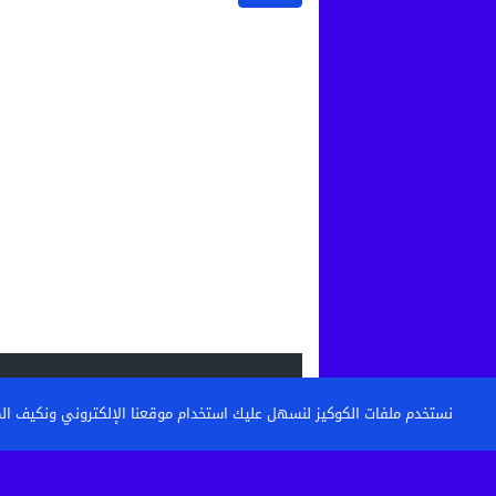
الاحدث
نستخدم ملفات الكوكيز لنسهل عليك استخدام موقعنا الإلكتروني ونكيف المحتو
القنيطرة: تكوين حراس الأمن وأعوان الاست
خطوة نحو مستشفى أكثر...
حين تتحول الساحة إلى مطرح نفايات: من 