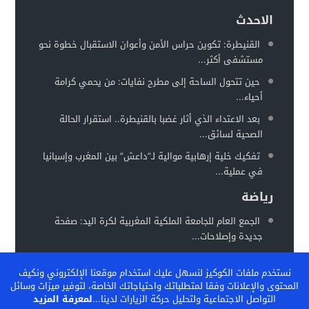
الاحدث
القنيطرة: تكوين حراس الأمن وأعوان الاستقبال خطوة نحو
مستشفى أكثر...
حين تتحول الساحة إلى مطرح نفايات: من يحمي كرامة
أحياء...
بعد الاعتداء الذي أثار غضبا بالقنيطرة.. استقرار الحالة
الصحية لسائق...
تفكيك خلية إرهابية موالية لـ”داعش” بين المغرب وإسبانيا
في عملية...
رياضة
الجمع العام للجامعة الملكية المغربية لكرة اليد: صفحة
جديدة وإصلاحات...
المغرب يستعد لاحتضان “كان السيدات 2026” في موعد
نستخدم ملفات الكوكيز لنسهل عليك استخدام موقعنا الإلكتروني ونكيف
جديد خلال...
المحتوى والإعلانات وفقا لمتطلباتك واحتياجاتك الخاصة، لتوفير ميزات وسائل
الفيفا تشيد بالنموذج المغربي لتكوين المواهب… والمغرب
التواصل الاجتماعية ولتحليل حركة الزيارات لدينا...
لمعرفة المزيد