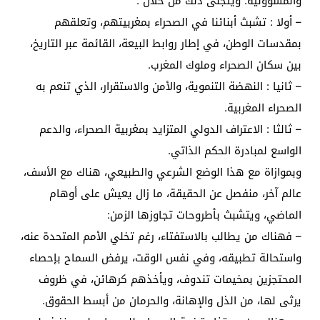
والمسؤولية. ويتجلى ذلك من خلال :
– أولا : تشبث أبنائنا في الصحراء بمغربيتهم، وتعلقهم
بمقدسات الوطن، في إطار روابط البيعة، القائمة عبر التاريخ،
بين سكان الصحراء وملوك المغرب.
– ثانيا : النهضة التنموية، والأمن والاستقرار، الذي تنعم به
الصحراء المغربية.
– ثالثا : الاعتراف الدولي المتزايد بمغربية الصحراء، والدعم
الواسع لمبادرة الحكم الذاتي.
وبموازاة مع هذا الوضع الشرعي والطبيعي، هناك مع الأسف،
عالم آخر، منفصل عن الحقيقة، ما زال يعيش على أوهام
الماضي، ويتشبث بأطروحات تجاوزها الزمن:
– فهناك من يطالب بالاستفتاء، رغم تخلي الأمم المتحدة عنه،
واستحالة تطبيقه، وفي نفس الوقت، يرفض السماح بإحصاء
المحتجزين بمخيمات تندوف، ويأخذهم كرهائن، في ظروف
يرثى لها، من الذل والإهانة، والحرمان من أبسط الحقوق.