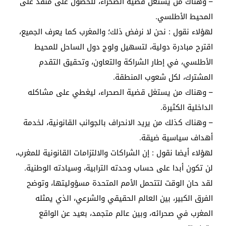
– وهناك من يستغل قضية الصحراء، للحصول على منفذ على
المحيط الأطلسي.
لهؤلاء نقول : نحن لا نرفض ذلك؛ والمغرب كما يعرف الجميع،
اقترح مبادرة دولية، لتسهيل ولوج دول الساحل للمحيط
الأطلسي، في إطار الشراكة والتعاون، وتحقيق التقدم
المشترك، لكل شعوب المنطقة.
– وهناك من يستغل قضية الصحراء، ليغطي على مشاكله
الداخلية الكثيرة.
– وهناك كذلك من يريد الانحراف بالجوانب القانونية، لخدمة
أهداف سياسية ضيقة.
لهؤلاء أيضا نقول : إن الشراكات والالتزامات القانونية للمغرب،
لن تكون أبدا على حساب وحدته الترابية، وسيادته الوطنية.
لقد حان الوقت لتتحمل الأمم المتحدة مسؤوليتها، وتوضح
الفرق الكبير، بين العالم الحقيقي والشرعي، الذي يمثله
المغرب في صحرائه، وبين عالم متجمد، بعيد عن الواقع