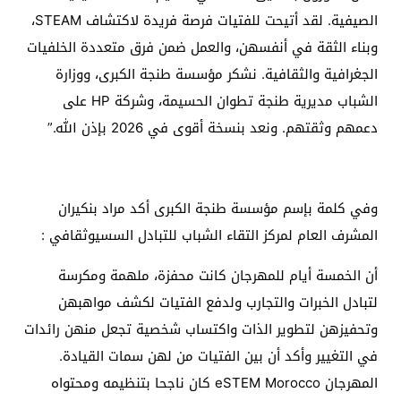
الصيفية. لقد أتيحت للفتيات فرصة فريدة لاكتشاف STEAM،
وبناء الثقة في أنفسهن، والعمل ضمن فرق متعددة الخلفيات
الجغرافية والثقافية. نشكر مؤسسة طنجة الكبرى، ووزارة
الشباب مديرية طنجة تطوان الحسيمة، وشركة HP على
دعمهم وثقتهم. ونعد بنسخة أقوى في 2026 بإذن الله.”
وفي كلمة بإسم مؤسسة طنجة الكبرى أكد مراد بنكيران
المشرف العام لمركز التقاء الشباب للتبادل السسيوثقافي :
أن الخمسة أيام للمهرجان كانت محفزة، ملهمة ومكرسة
لتبادل الخبرات والتجارب ولدفع الفتيات لكشف مواهبهن
وتحفيزهن لتطوير الذات واكتساب شخصية تجعل منهن رائدات
في التغيير وأكد أن بين الفتيات من لهن سمات القيادة.
المهرجان eSTEM Morocco كان ناجحا بتنظيمه ومحتواه