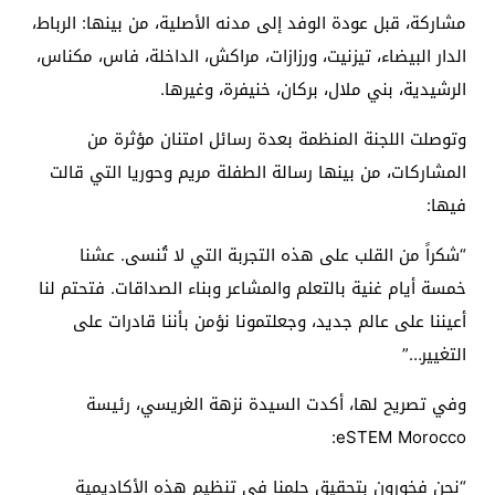
مشاركة، قبل عودة الوفد إلى مدنه الأصلية، من بينها: الرباط،
الدار البيضاء، تيزنيت، ورزازات، مراكش، الداخلة، فاس، مكناس،
الرشيدية، بني ملال، بركان، خنيفرة، وغيرها.
وتوصلت اللجنة المنظمة بعدة رسائل امتنان مؤثرة من
المشاركات، من بينها رسالة الطفلة مريم وحوريا التي قالت
فيها:
“شكراً من القلب على هذه التجربة التي لا تُنسى. عشنا
خمسة أيام غنية بالتعلم والمشاعر وبناء الصداقات. فتحتم لنا
أعيننا على عالم جديد، وجعلتمونا نؤمن بأننا قادرات على
التغيير…”
وفي تصريح لها، أكدت السيدة نزهة الغريسي، رئيسة
eSTEM Morocco:
“نحن فخورون بتحقيق حلمنا في تنظيم هذه الأكاديمية