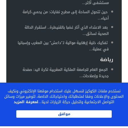
مستشفى أكثر...
حين تتحول الساحة إلى مطرح نفايات: من يحمي كرامة
أحياء...
بعد الاعتداء الذي أثار غضبا بالقنيطرة.. استقرار الحالة
الصحية لسائق...
تفكيك خلية إرهابية موالية لـ”داعش” بين المغرب وإسبانيا
في عملية...
رياضة
الجمع العام للجامعة الملكية المغربية لكرة اليد: صفحة
جديدة وإصلاحات...
المغرب يستعد لاحتضان “كان السيدات 2026” في موعد
نستخدم ملفات الكوكيز لنسهل عليك استخدام موقعنا الإلكتروني ونكيف
جديد خلال...
المحتوى والإعلانات وفقا لمتطلباتك واحتياجاتك الخاصة، لتوفير ميزات وسائل
الفيفا تشيد بالنموذج المغربي لتكوين المواهب… والمغرب
التواصل الاجتماعية ولتحليل حركة الزيارات لدينا...
لمعرفة المزيد
يحتضن ندوة دولية...
موافق
الكاف بين تثبيت المكاسب وإعادة رسم خريطة الكرة
الإفريقية