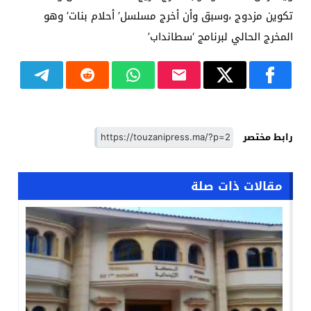
تكوين مزدوج ،وسبق وأن أخرج مسلسل’ أحلام بنات’ وهو
المخرج الحالي لبرنامج ‘سطانداب’
رابط مختصر
مقالات ذات صلة