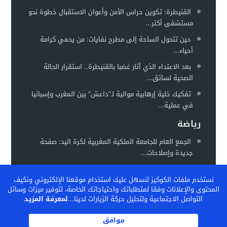
القنيطرة: تكوين حراس الأمن وأعوان الاستقبال خطوة نحو
مستشفى أكثر...
حين تتحول الساحة إلى مطرح نفايات: من يحمي كرامة
أحياء...
بعد الاعتداء الذي أثار غضبا بالقنيطرة.. استقرار الحالة
الصحية لسائق...
تفكيك خلية إرهابية موالية لـ”داعش” بين المغرب وإسبانيا
في عملية...
رياضة
الجمع العام للجامعة الملكية المغربية لكرة اليد: صفحة
جديدة وإصلاحات...
المغرب يستعد لاحتضان “كان السيدات 2026” في موعد
نستخدم ملفات الكوكيز لنسهل عليك استخدام موقعنا الإلكتروني ونكيف
جديد خلال...
المحتوى والإعلانات وفقا لمتطلباتك واحتياجاتك الخاصة، لتوفير ميزات وسائل
الفيفا تشيد بالنموذج المغربي لتكوين المواهب… والمغرب
التواصل الاجتماعية ولتحليل حركة الزيارات لدينا...
لمعرفة المزيد
يحتضن ندوة دولية...
موافق
الكاف بين تثبيت المكاسب وإعادة رسم خريطة الكرة