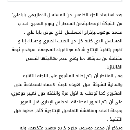
بعد استبعاد الجزء الخامس من المسلسل الامازيغي باباعلي’
من الشبكة الرمضانية،من المنتظر أن يقوم المخرج الشاب
محمد موهوب،بإخراج المسلسل الذي عوض بابا علي ،
المسلسل الذي كتبه كل من الحبيب الصبري وحسناء إبا و
تقوم بتنفيذ الإنتاج شركة مونافريك المعروفة ،سيقدم ثيمة
مختلفة عن سابقها ،ما يعني عدم معالجتها لقصص
الفانتازيا.
ومن المنتظر أن يتم إحالة المشروع على اللجنة التقنية
والمالية للشركة، قبل العودة للجنة الانتقاء للمصادقة على
المشروع كما توصلت به لأول مرة وانتقته دون تغيير جوهري،
على أن يتم المرور لمصادقة المجلس الإداري،قبل المرور
بمرحلة العقد ومناقشة التفاصيل الإنتاجية كآخر خطوة قبل
التنفيذ .
ويذكر أن محمد موهوب مخرج خريج معهد متخصص وله