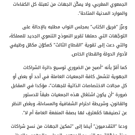
الجمعوي المغربي، ولا يمكّن الجهات من تعبئة كل الكفاءات
والموارد المدنية المتاحة”.
وعزّز “فريق الكتاب” بمجلس النواب مطلبه بالإحالة على
التوجّهات التي حملها تقرير النموذج التنموي الجديد للمملكة،
والتي دعت إلى تقوية “القطاع الثالث” كمكوّن مكمّل وظيفي
لأدوار الدولة والقطاع الخاص.
كما أقرّ بأنه “أصبح من الضروري توسيع دائرة الشراكات
الجهوية لتشمل كافة الجمعيات العاملة في أحد أو بعض أو
كل مجالات الاختصاصات الذاتية للجهات”، مؤكدا في المقابل
ضرورة “أن يكون اشتغال هذه الجمعيات طبقاً للدستور
والقانون، وشريطة احترام الشفافية والمساءلة، وبغض النظر
عن تصنيفها كمُعترفٍ لها بصفة المنفعة العامة أم لا”.
ودعا “التقدميون” أيضا إلى “تمكين الجهات من نسج شراكات