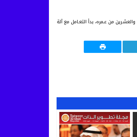
والعشـرين من عـمره، بدأ التعـامل مع آلة