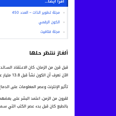
اقرأ أيضا...
مجلة تطوير الذات – العدد 450
الكون الرقمي
مجلة فتافيت
ألغـاز ننتظر حـلها
قبل قرن من الزمان، كان الاعـتقاد السـائد 
الآن نعرف أن الكون نشأ قبل 13.8 مليار عام…
تأثير الإنترنت وعصر المعلومات على الدما
لقرون من الزمن، اعتمد البشر على بعضهم 
بالطبع كان قبل بدء عصر الكتب التي سـم