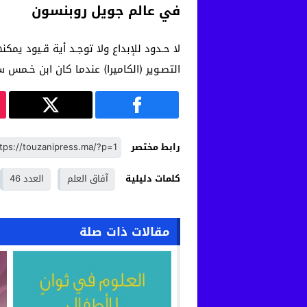
في عالم جويل روبنسون
لا حـدود للإبداع ولا توجـد أية قـيود يمك
التصـوير (الكاميرا) عندما كان ابن خـمس 
رابط مختصر
كلمات دليلية
آفاق العلم
العدد 46
مقالات ذات صلة