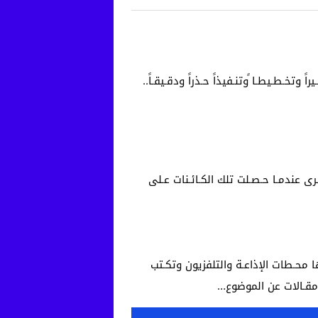
وتخـطـيطـا ًوتنـفيذاً حـذراً ودقـيقـاً..
ـرى عندمـا حـصـلت تلك الكـائـنات عـلى
ها محـطات الإذاعـة والتلفزيون وتكـتب
ة مقـالات عن الموضوع…