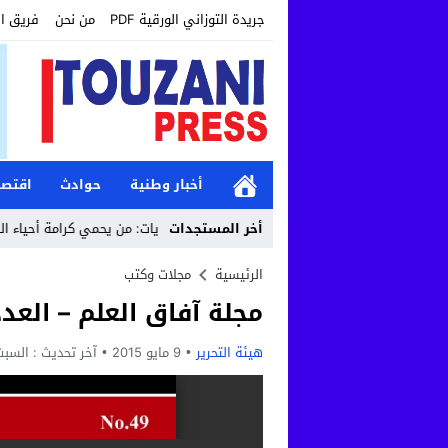
جريدة التوزاني الورقية PDF
من نحن
فريق ا
أخبار وطنية
حوادث
اقتصا
10:4
أخر المستجدات
حين تتحول الساحة إلى مطرح نفايات: من يحمي كرامة أحياء القنيطرة؟
35
الرئيسية
مجلات وكتب
مجلة آفاق العلم – العدد 6
هيئة التحرير
9 مايو 2015
آخر تحديث :
السبت, 9 مايو, 2015 - 