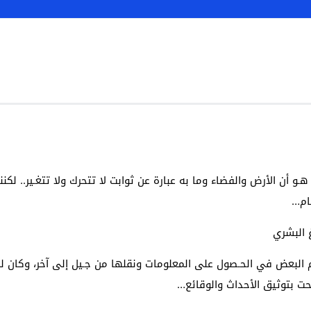
هـو أن الأرض والفضاء وما به عبارة عن ثوابت لا تتحرك ولا تتغـير.. لكنن
غ البشري
البعض في الحـصول على المعلومات ونقلها من جـيل إلى آخر، وكان للذ
حت بتوثيق الأحداث والوقائع…