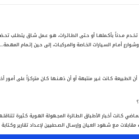
خـدم مـدناً بأكـملهـا أو حـتى الطـائـرات، هـو عـمل شـاق يتطـلب تحـضـيراً 
ـوارع أمـام السـيارات الخـاصة والمـركبـات، إلى حـين إتـمام المهـمة…
 أن الطـبيعة كـانت غـير منتبهة أو أن ذهـنـها كـان متركـزاً على أمـور أخ
؟
ـاضي كـانت أخـبار الأطـباق الطـائرة المجـهولة الهـوية كـثيرة تتناقلـ
ء مقابلات مـع شـهود العـيان وإرسـال الصـحفيين لإعـداد تقارير وكـتاب