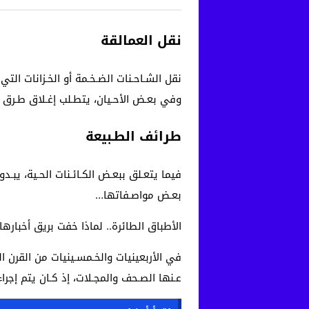
نقل العمالقة
نقل الشـاحـنات الضـخـمة أو الخـزانات التي ت
وفي بعـض الأحـيان، يتطـلب إغـلاق طـرق وش
طرائف الطـبيعة
فيما يتعـلق ببعـض الكـائـنات الحـية، يبـدو
بعـض مواصـفاتها…
الأطباق الطائرة.. لماذا خفت بريق أخبارها
في الأربعينيات والخـمسـينيات من القرن الم
عـنها الصـحف والمجـلات، إذ كـان يتم إجرا