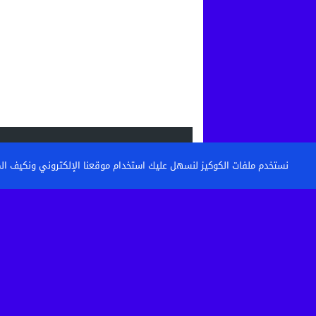
الاحدث
نستخدم ملفات الكوكيز لنسهل عليك استخدام موقعنا الإلكتروني ونكيف المحتو
القنيطرة: تكوين حراس الأمن وأعوان الاست
خطوة نحو مستشفى أكثر...
حين تتحول الساحة إلى مطرح نفايات: من 
كرامة أحياء...
بعد الاعتداء الذي أثار غضبا بالقنيطرة.. استق
الصحية لسائق...
تفكيك خلية إرهابية موالية لـ”داعش” بين ا
وإسبانيا في عملية...