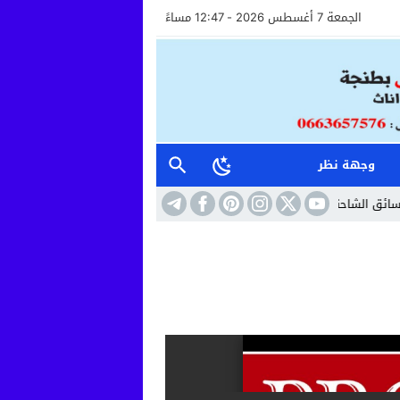
الجمعة 7 أغسطس 2026 - 12:47 مساءً
وجهة نظر
نة ومواصلة مراقبته طبيا
11:13
تفكيك خلية إرهابية موالية لـ”داعش” بين المغر