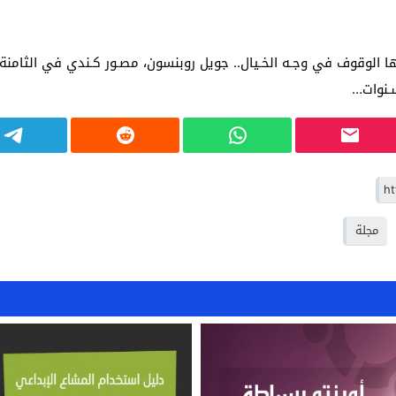
نها الوقوف في وجـه الخـيال.. جويل روبنسون، مصـور كـندي في الثامنة 
سـنوات…
مجلة