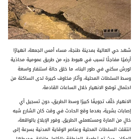
شهد حي العالية بمدينة طنجة، مساء أمس الجمعة، انهيارًا
أرضيًا مفاجئًا تسبب في هبوط جزء من طريق عمومية محاذية
لورش سكني في طور البناء، ما خلق حالة استنفار واسعة
وسط السلطات المحلية، وأثار مخاوف كبيرة لدى الساكنة من
احتمال توسّع الانهيار خلال الساعات القادمة.
الانهيار خلّف تجويفًا كبيرًا وسط الطريق، دون تسجيل أي
إصابات بشرية، بعدما وقع الحادث في وقت كان الشارع شبه
خالٍ من المارة ومستعملي الطريق. وفور الإبلاغ بالواقعة،
انتقلت السلطات المحلية وعناصر الوقاية المدنية بسرعة إلى
المكان، حيث تم تطويق المنطقة بالكامل وإغلاق محيطها