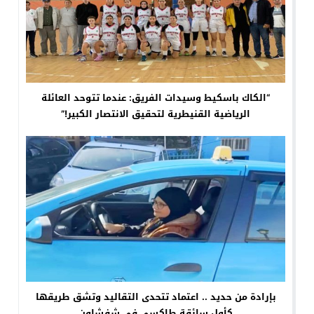
“الكاك باسكيط وسيدات الفريق: عندما تتوحد العائلة
الرياضية القنيطرية لتحقيق الانتصار الكبير!”
بإرادة من حديد .. اعتماد تتحدى التقاليد وتشق طريقها
كأول سائقة طاكسي في شفشاون