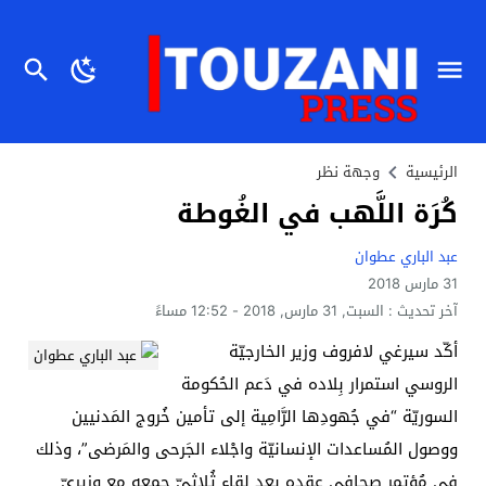
الرئيسية
وجهة نظر
كُرَة اللَّهب في الغُوطة
عبد الباري عطوان
31 مارس 2018
آخر تحديث :
السبت, 31 مارس, 2018 - 12:52 مساءً
أكّد سيرغي لافروف وزير الخارجيّة
الروسي استمرار بِلاده في دَعم الحُكومة
السوريّة “في جُهودِها الرَّامِية إلى تأمين خُروج المَدنيين
ووصول المُساعدات الإنسانيّة واجْلاء الجَرحى والمَرضى”، وذلك
في مُؤتمرٍ صحافي عقده بعد لقاءٍ ثُلاثيّ جمعه مع وزيريّ