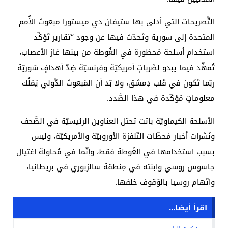
التَّصريحات التي أدلى بها ستيفان دي ميستورا مبعوث الأُمم
المتحدة إلى سورية وتَحدّث فيها عن وجود “تقارير تُؤكِّد
استخدام أسلحة مَحظورة في الغُوطة من بينها غاز الأعصاب،
تُمهِّد فيما يبدو لضَرباتٍ أمريكيّة وفرنسيّة ضِدّ أهدافٍ سُوريّة
ربّما تَكون في قَلب دِمشق، ولا بّد أن المَبعوث الدَّولي يَمْلُك
معلوماتٍ مُؤكّدة في هذا الصَّدد.
الأسلحة الكيماويّة باتت تحتل العناوين الرئيسيّة في الصُّحف
ونَشرات أخبار مَحطّات التّلفزة الأوروبيّة والأمريكيّة، وليس
بسبب استخدامها في الغُوطة فقط، وإنّما في مُحاولة اغتيال
جاسوس روسي وابنته في مِنطقة سالزبوري في بريطانيا،
واتّهام روسيا بالوُقوف خلفها.
اقرأ أيضا...