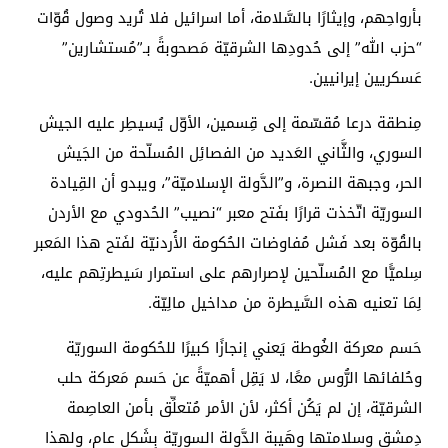
بأرواحِهم، وإيثارًا بالسَّلامة، أما اسرائيل فلا تُريد وصول قُوّات
“حزب الله” إلى حُدودِها الشرقيّة مَصحوبةً بـ”مُستشارين”
عَسكريين إيرانيين.
مِنطقة درعا مُقسّمة إلى قِسمين، الأوّل يُسيطِر عليه الجيش
السوري، والثَّاني العَديد من الفصائِل المُسلّحة من الجَيش
الحر، وجبهة النصرة، و”الدَّولة الإسلاميّة”، ويبدو أن القِيادة
السوريّة اتّخذت قرارًا بفَتح معبر “نصيب” الحُدودي مع الأردن
بالقُوّة بعد فَشل مُفاوضات الحُكومة الأُردنيّة لفَتح هذا المَعبر
سِلميًّا مع المُسلّحين لإصرارهم على استمرار سَيطرتِهم عليه،
لِمَا تعنيه هذه السَّيطرة من مداخيل مالِيّة.
حَسم معركة الغُوطة يَعني إنجازًا كبيرًا للحُكومة السوريّة
وحُلفائها الرُّوس معًا، لا يَقِل أهميّةً عن حَسم مَعركة حلب
الشرقيّة، إن لم يَكُن أكثر، لأن الأمر مُتعلِّق بأمن العاصِمة
دِمشق وسلامتها وهَيبة الدَّولة السوريّة بِشَكلٍ عام، ولهذا