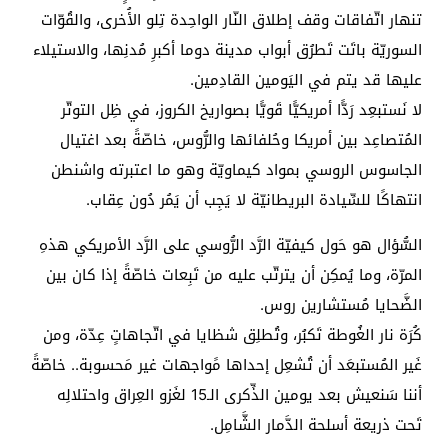
تنهار اتّفاقات وقف إطلاق النّار الواحِدة تِلو الأُخرى، والقُوّات
السوريّة باتَت تَطرُق أبواب مدينة دوما أكبرِ مُدنِها، والاستيلاء
عليها قد يتم في اليَومين القادِمين.
لا نَستبعِد رَدًّا أمريكيًّا قَويًّا بصواريخ الكروز، في ظِل التوتّر
المُتصاعِد بين أمريكا وحُلفائها والرُّوس، خاصّةً بعد اغتيال
الجاسوس الروسي بمواد كيماويّة وهو ما اعتبرته واشنطن
انتهاكًا للسِّيادة البريطانيّة لا يَجِب أن يَمُر دُون عِقاب.
السُّؤال هو حَول كيفيّة الرَّد الرُّوسي على الرَّد الأمريكي هذهِ
المرّة، وما يُمكِن أن يترتّب عليه من تَبِعات خاصّةً إذا كان بين
الضَّحايا مُستشارين روس.
كُرَة نار الغُوطة تَكبُر، وتُطلِق شظايا في اتّجاهاتٍ عِدّة، ومن
غَير المُستبعَد أن تُشعِل إحداها مًواجهات غير مَحسوبة.. خاصّةً
أننا سَنعيش بعد يومين الذِّكرى الـ15 لغَزو العِراق واحتلالِه
تَحت ذريعة أسلحة الدَّمار الشَّامِل.