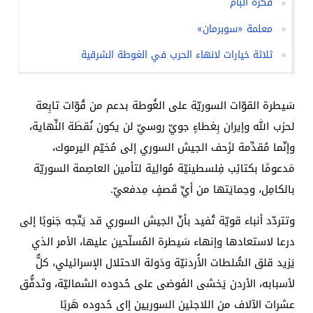
فكرة البام
معلمة «سوبرمان»
ثلاثة خيارات لانهاء الحرب في الغوطة الشرقية
سَيطرة القوّات السوريّة على الغُوطة بدعم من قُوّات تابِعة
لحزب الله وإيران بِغطاءٍ جويّ روسيّ لن يكون نُقطَة النِّهاية،
وإنّما مُقدِّمة لزَحف الجيش السوري إلى مُخيّم اليرموك،
مَدعومًا بكتائِب فِلسطينيّة مُوالِية لتأمين العاصِمة السوريّة
بالكامِل، وحِمايَتها من أيِّ قَصفٍ مِدفعيّ.
وتتردّد أنباء قويّة تُفيد بأنّ الجيش السوري قد يَتّجه جَنوبًا إلى
درعا لاستعادها وإنهاء سَيطرة المُسلّحين عليها، الأمر الذي
يَزيد قلق السُّلطات الأُردنيّة ودَولة الاحتلال الإسرائيلي، كلٌّ
لأسبابه، الأردن يَخشى الفَوضى على حُدوده الشماليّة، وتَدفُّق
عشرات الآلاف من اللاجئين السوريين إاى حُدوده هَربًا