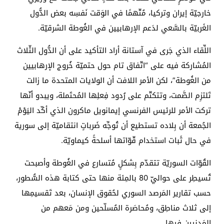
خارجيّة إيران وتركيا، مُتّهمًا في الوَقت نَفسِه بعض الدُّول
الغَربيّة بالسَّعي لدَعم الإرهابيين في الغُوطة الشرقيّة.
اللِّقاء الذي جَرى في آستانة أراد التأكيد على أن الدُّول الثّلاث
المُشاركة فيه على “اتّفاق تام حول حتميّة خُروج الإرهابيين
من الغُوطة”، لكن الأمر اللافت أن الولايات المتحدة ما زالت
تَلتزِم الصَّمت، وتتكتّم على رُدود فِعلِها المُحتَملة، ويبدو أنّها
تركت الأمر للرئيس الفرنسي إيمانويل ماكرون الذي أكّد اليَوْمْ
الجُمعة أن بِلاده تستطيع أن تُوجِّه ضَرباتٍ انتقاميّة إلى سورية
في حال ثَبات استخدام قّوّاتها أسلحةً كيماويّة.
القُوّات السوريّة تتقدّم بِشكلٍ مُتسارع في الغُوطة وأصبحت
تُسيطِر على حواليّ 80 بالمِئة منها حتى كتابة هذه السُّطور،
حسب تقارير المَرصد السوري لحُقوق الإنسان، بعد تَقسيمِها
إلى ثلاث مناطِق، ومُحاصَرة المُسلّحين ومن مَعهم من
المَدنيين فيها.