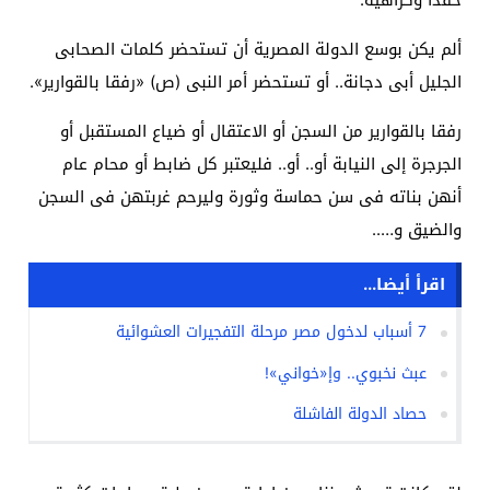
حقداً وكراهية.
ألم يكن بوسع الدولة المصرية أن تستحضر كلمات الصحابى
الجليل أبى دجانة.. أو تستحضر أمر النبى (ص) «رفقا بالقوارير».
رفقا بالقوارير من السجن أو الاعتقال أو ضياع المستقبل أو
الجرجرة إلى النيابة أو.. أو.. فليعتبر كل ضابط أو محام عام
أنهن بناته فى سن حماسة وثورة وليرحم غربتهن فى السجن
والضيق و…..
اقرأ أيضا...
7 أسباب لدخول مصر مرحلة التفجيرات العشوائية
عبث نخبوي.. وإ«خواني»!
حصاد الدولة الفاشلة