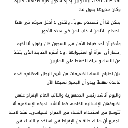
لقد كانت تحدث بيننا وبين إدارة سجون طرة صدامات كثيرة..
وكان مديرها يقول لنا:
يمكن لنا أن نصطدم سوياً.. ولكنى لا أدخل سركم فى هذا
الصدام.. لأنهن لا ذنب لهن فى هذه الأمور.
وأذكر أن أحد ضباط الأمن فى السجون كان يقول: أنا أكره
إحضار أى امرأة أو استجوابها.. ولا أحترم الضابط الذى يتخذ
من النساء وسيلة للضغط على الهاربين.
«إن احترام النساء الضعيفات من شيم الرجال العظام» هذه
قاعدة مهمة يبدو أن الجميع نسيها الآن.
واليوم أناشد رئيس الجمهورية والنائب العام الإفراج عنهن
لظروفهن الإنسانية الخاصة، كما أناشد الحركة الإسلامية ألا
تتوسع فى استخدام النساء فى الصراع السياسى.. فقد لاحظ
الجميع أن هناك حالة من الإفراط فى استخدام النساء فى