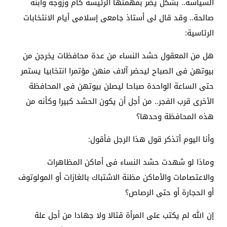
السياسة.. بشكل يضر بمهمتها الرئيسة كأم وزوجة وابنة
صالحة.. وقد قال لى أستاذ جامعى إسلامى أيام الانتخابات
الرئاسية:
هل من المعقول حشد النساء من عدة محافظات يخرجن من
بيوتهن فى الصباح ليحضر آلاف منهن مؤتمرا انتخابيا يستمر
حتى الساعة الواحدة صباحا ليصلن بيوتهن فى المحافظة
الأخرى قرب الفجر.. من أجل أن يكون الحشد كبيرا وكأنه من
هذه المحافظة وحدها؟
وأنا اليوم أتذكر قول هذا الرجل فأقول:
وماذا لو شهدت حشد النساء فى أماكن المظاهرات
والاعتصامات والأماكن مظنة الاشتباك بالغازات أو المولوتوف
أو الحجارة أو حتى الرصاص؟
إن الله لم يكتب على المرأة قتالا ولا جهادا من أجل علة