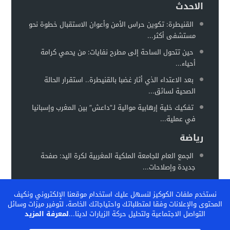
الاحدث
القنيطرة: تكوين حراس الأمن وأعوان الاستقبال خطوة نحو
مستشفى أكثر...
حين تتحول الساحة إلى مطرح نفايات: من يحمي كرامة
أحياء...
بعد الاعتداء الذي أثار غضبا بالقنيطرة.. استقرار الحالة
الصحية لسائق...
تفكيك خلية إرهابية موالية لـ”داعش” بين المغرب وإسبانيا
في عملية...
رياضة
الجمع العام للجامعة الملكية المغربية لكرة اليد: صفحة
جديدة وإصلاحات...
المغرب يستعد لاحتضان “كان السيدات 2026” في موعد
نستخدم ملفات الكوكيز لنسهل عليك استخدام موقعنا الإلكتروني ونكيف
جديد خلال...
المحتوى والإعلانات وفقا لمتطلباتك واحتياجاتك الخاصة، لتوفير ميزات وسائل
الفيفا تشيد بالنموذج المغربي لتكوين المواهب… والمغرب
التواصل الاجتماعية ولتحليل حركة الزيارات لدينا...
لمعرفة المزيد
يحتضن ندوة دولية...