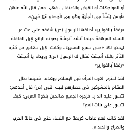
أو المواجهات أو القبض والاعتقال.. فهى ممن قال الله عنهن
«أَوَمَن يُنَشَّأُ فِى الْحِلْيَةِ وَهُوَ فِى الْخِصَامِ غَيْرُ مُبِينٍ».
«رفقاً بالقوارير» أطلقها الرسول (ص) شفقة على مشاعر
النساء المرهفة حينما أنشد أنجشة بصوته الرائع لإبل القافلة
ليحدو لها «حتى تسرع المسير».. وكانت الإبل تتعانق من كثرة
التأثر بغناء أنجشة فقال له الرسول (ص): رويدك يا أنجشة
«رفقا ًبالقوارير».
لقد احترم العرب المرأة قبل الإسلام وبعده.. فحينما طال
المقام بالمشركين فى حصارهم لبيت النبى (ص) قال أحدهم:
نتسور عليه الدار.. فزجره الجميع صائحين بنخوة العربى: كيف
نتسور على بنات العم؟
لقد كانت لهم عادات كريمة مع النساء حتى فى حالة الحرب
والصراع والصدام.