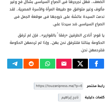
الضعف.. فهل نجرجرها فى الصراع السياسى بشكل فج وغير
مألوف وغير متوافق مع طبيعة المرأة والأسرة المصرية.. لقد
ندمت السيدة عائشة على خروجها فى موقعة الجمل فى
الصراع السياسى ضد سيدنا على.
يا قوم: أنادى الطرفين «رفقا ً بالقوارير».. فإن لم ترفق
الحكومة ببناتنا فلنترفق نحن بهن.. وإذا لم ترحمهن الحكومة
فلنرحمهن نحن.
رابط مختصر
كلمات دليلية
ناجح إبراهيم