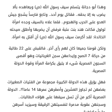
وهذا أبو دجانة يتسلم سيف رسول الله (ص) ويعاهده بألا
يضرب به إلا بحقه.. فقاتل يوم أحد.. وتابع فارساً يشجع جيش
العدو على الحرب والهجوم.. فلما علاه بالسيف وجده امرأة
تولول فكانت هند بنت عتبة فرفض أن يضربها وأطلق صيحته
الخالدة: لقد أكرمت سيف رسول الله (ص) أن أقتل به امرأة.
ولكن قومنا جميعا كان لهم رأى آخر.. فالقبض على 22 طالبة
من حركة 7 الصبح وإيداعهن سجن الغربانيات وهو أقصى
السجون المصرية شىء لا يليق بكرامة المرأة وقوة الدولة
المصرية.
فهل يؤرق هذه الدولة الكبيرة مجموعة من الفتيات الصغيرات
بعضهن لم تجاوز العشرين وأصغرهن عمرها 14 عاما؟!.. الدولة
المصرية أكبر من أن تسل سيفها على هؤلاء الطالبات..
وسجنهن عقوبة مدمرة لنفسيتهن الرقيقة وسيزيد أسرهن