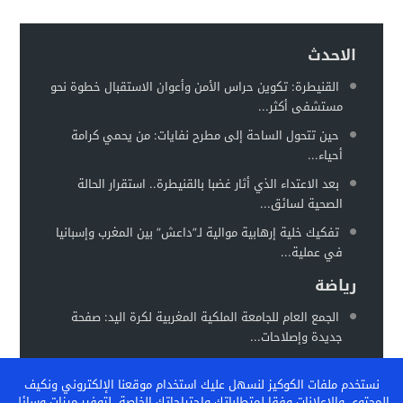
الاحدث
القنيطرة: تكوين حراس الأمن وأعوان الاستقبال خطوة نحو
مستشفى أكثر...
حين تتحول الساحة إلى مطرح نفايات: من يحمي كرامة
أحياء...
بعد الاعتداء الذي أثار غضبا بالقنيطرة.. استقرار الحالة
الصحية لسائق...
تفكيك خلية إرهابية موالية لـ”داعش” بين المغرب وإسبانيا
في عملية...
رياضة
الجمع العام للجامعة الملكية المغربية لكرة اليد: صفحة
جديدة وإصلاحات...
المغرب يستعد لاحتضان “كان السيدات 2026” في موعد
نستخدم ملفات الكوكيز لنسهل عليك استخدام موقعنا الإلكتروني ونكيف
جديد خلال...
المحتوى والإعلانات وفقا لمتطلباتك واحتياجاتك الخاصة، لتوفير ميزات وسائل