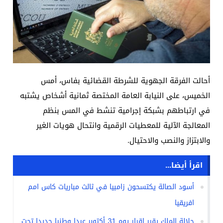
أحالت الفرقة الجهوية للشرطة القضائية بفاس، أمس
الخميس، على النيابة العامة المختصة ثمانية أشخاص يشتبه
في ارتباطهم بشبكة إجرامية تنشط في المس بنظم
المعالجة الآلية للمعطيات الرقمية وانتحال هويات الغير
والابتزاز والنصب والاحتيال.
اقرأ أيضا...
أسود الصالة يكتسحون زامبيا في ثالث مباريات كاس امم
افريقيا
جلالة الملك يقرر إقرار يوم 31 أكتوبر عيدا وطنيا جديدا تحت