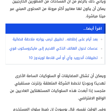
ويأتي ذلك بالرغم من أن المساحات من المطورين الخارجيين
يمكن أن يكون لها معايير أكثر مرونة من المحتوى المبني عبر
ميتا مباشرة.
اقرأ أيضا...
بعد أيام على إطلاقه.. تطبيق ترمب يواجه ملاحقة قضائية
عدسات تحول الهاتف الذكي القديم إلى مايكروسكوب قوي
تطبيقات أندرويد وآي أو أس قادمة لويندوز 10
ويمكن أن تشكل المضايقات أو السلوكيات السامة الأخرى
تهديدًا وجوديًا لخطط الشركة المتعلقة بإنترنت مستقبلي
متجسد إذا أبعدت هذه السلوكيات المستهلكين العاديين عن
الواقع الافتراضي.
وفي الوقت نفسه، قال بوسورث إن ضبط سلوك المستخدم