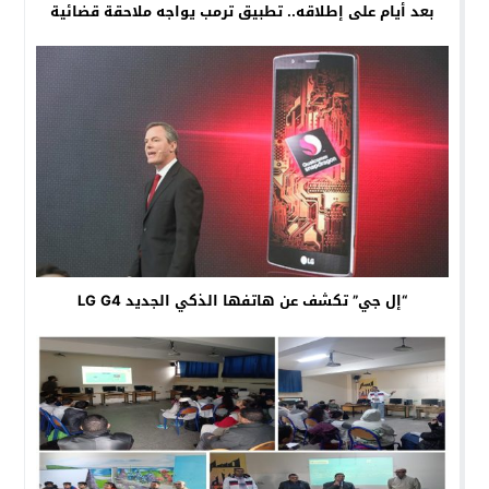
بعد أيام على إطلاقه.. تطبيق ترمب يواجه ملاحقة قضائية
“إل جي” تكشف عن هاتفها الذكي الجديد LG G4