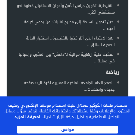
سيارة مجهولة تثير استنفارًا أمنيًا بحي الفوركي تابريكت – سلا
16:13
القنيطرة: تكوين حراس الأمن وأعوان الاستقبال خطوة نحو
مستشفى أكثر...
الغموض يلف حريقا في مركز صحي
12:31
حين تتحول الساحة إلى مطرح نفايات: من يحمي كرامة
أحياء...
بعد الاعتداء الذي أثار غضبا بالقنيطرة.. استقرار الحالة
الصحية لسائق...
تفكيك خلية إرهابية موالية لـ”داعش” بين المغرب وإسبانيا
في عملية...
رياضة
الجمع العام للجامعة الملكية المغربية لكرة اليد: صفحة
جديدة وإصلاحات...
المغرب يستعد لاحتضان “كان السيدات 2026” في موعد
نستخدم ملفات الكوكيز لنسهل عليك استخدام موقعنا الإلكتروني ونكيف
جديد خلال...
المحتوى والإعلانات وفقا لمتطلباتك واحتياجاتك الخاصة، لتوفير ميزات وسائل
الفيفا تشيد بالنموذج المغربي لتكوين المواهب… والمغرب
التواصل الاجتماعية ولتحليل حركة الزيارات لدينا...
لمعرفة المزيد
يحتضن ندوة دولية...
موافق
الكاف بين تثبيت المكاسب وإعادة رسم خريطة الكرة