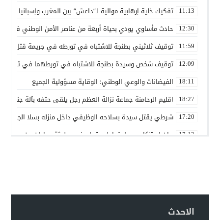
تفكيك خلية إرهابية موالية لـ”داعش” بين المغرب وإسبانيا في ع
11:13
حادث مأساوي يودي بحياة أربعة من عناصر الأمن الوطني في مه
12:30
توقيف ثلاثيني بطنجة للاشتباه في تورطه في جريمة قتل داخل 
11:59
توقيف شخص وسيدة بطنجة للاشتباه في تورطهما في تزوير شه
12:09
الفيضانات والوعي الوطني: الوقاية مسؤولية الجميع
18:11
اقليم الرحامنة جماعة نزالة العظم رجل يلقى حتفه بآلة جني الز
18:27
شرطي يقتل سيدة بسلاحه الوظيفي داخل منزله بسلا الجديدة
17:20
بيان استنكاري حول تداول مقطع فيديو لجثة مواطن من مدينة ع
17:13
إدانة متهميْن في زنا المحارم بتنغير
13:01
اعتداء على دراج شرطة يطيح بمتهورين
19:18
حكم ابتدائي يحبس دركيين في سطات
17:32
هيئة الدفاع تثير حيثية التقادم لإسقاط تهمة النصب عن محمد بو
17:26
الاحدث