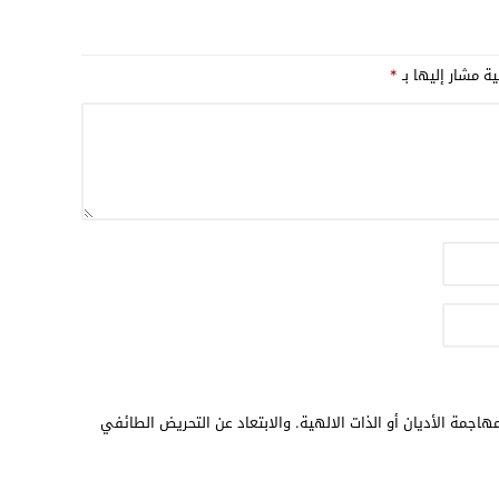
17:32
17:26
ية مشار إليها بـ
*
16:13
12:31
هاجمة الأديان أو الذات الالهية. والابتعاد عن التحريض الطائفي