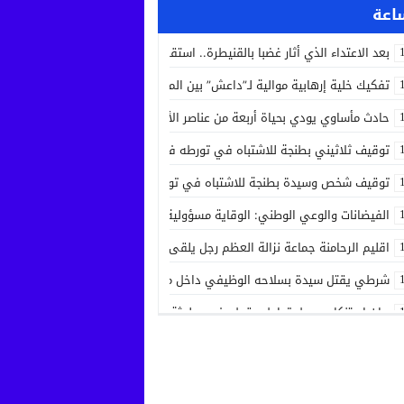
بعد الاعتداء الذي أثار غضبا بالقنيطرة.. استقرار الحالة الصحية لسائق الشاحنة 
تفكيك خلية إرهابية موالية لـ”داعش” بين المغرب وإسبانيا في عملية أمنية مش
حادث مأساوي يودي بحياة أربعة من عناصر الأمن الوطني في مهمة رسمية بين
توقيف ثلاثيني بطنجة للاشتباه في تورطه في جريمة قتل داخل مستشفى بعد ح
توقيف شخص وسيدة بطنجة للاشتباه في تورطهما في تزوير شهادات ودبلوما
الفيضانات والوعي الوطني: الوقاية مسؤولية الجميع
اقليم الرحامنة جماعة نزالة العظم رجل يلقى حتفه بآلة جني الزيتون داخل ضيع
شرطي يقتل سيدة بسلاحه الوظيفي داخل منزله بسلا الجديدة
بيان استنكاري حول تداول مقطع فيديو لجثة مواطن من مدينة عيون سيدي ملو
إدانة متهميْن في زنا المحارم بتنغير
اعتداء على دراج شرطة يطيح بمتهورين