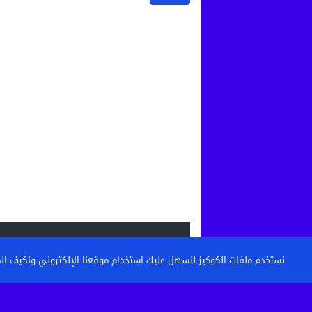
الاحدث
نستخدم ملفات الكوكيز لنسهل عليك استخدام موقعنا الإلكتروني ونكيف المحتو
القنيطرة: تكوين حراس الأمن وأعوان الاست
خطوة نحو مستشفى أكثر...
حين تتحول الساحة إلى مطرح نفايات: من 