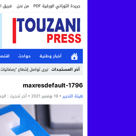
جريدة التوزاني الورقية PDF
من نحن
فريق ا
أخبار وطنية
حوادث
اقتصا
12:19
أخر المستجدات
مؤسسة طنجة الكبرى تواصل إشعاع “رمضانيات طنجة الك
1796-maxresdefault
هيئة التحرير
19 نوفمبر 2021
آخر تحديث :
الجمعة, 19 نوفمب