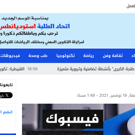
لعمل
د
ثقافة وفن
رياضة
تكنولوجيا
طب وصحة
فيديوهات
برى” بأنشطة تضامنية وتربوية متميزة
18:56
القنيطرة: تكوين حراس 
تابعونا
ر, 2021 - 1:49 مساءً
انضم ا