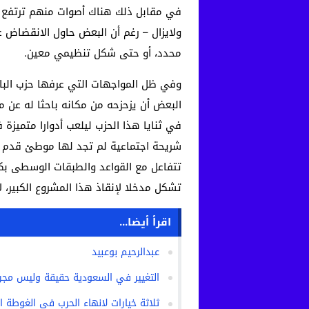
في مقابل ذلك هناك أصوات منهم ترتفع ال
ولايزال – رغم أن البعض حاول الانقضاض عل
محدد، أو حتى شكل تنظيمي معين.
وفي ظل المواجهات التي عرفها حزب البام
البعض أن يزحزحه من مكانه باحثا له عن مو
في ثنايا هذا الحزب ليلعب أدوارا متميزة
شريحة اجتماعية لم تجد لها موطئ قدم ف
تتفاعل مع القواعد والطبقات الوسطى بكل 
تشكل مدخلا لإنقاذ هذا المشروع الكبير، 
اقرأ أيضا...
عبدالرحيم بوعبيد
التغيير في السعودية حقيقة وليس مجرد
ثلاثة خيارات لانهاء الحرب في الغوطة ا