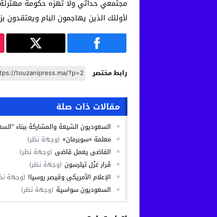
مجتمعي حداثي ولا تهزه حكومة مهترئة، أ
لأولئك الذين يهاجمون البام ويعتقدون بزو
رابط مختصر
مقالات ذات صلة
السعوديون الشيعة والمشاركة ببناء “السع
معلمة «سوبرمان»
(وجهة نظر)
الفاضي يعمل قاضي
(وجهة نظر)
قَرار عَزْل تيلرسون
(وجهة نظر)
الإعلام الأمريكي وقيصر روسيا!
(وجهة نظ
السعوديون سواسية
(وجهة نظر)