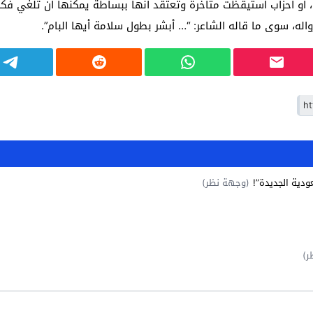
و أحزاب استيقظت متأخرة وتعتقد أنها ببساطة يمكنها أن تلغي فكرة
اله، سوى ما قاله الشاعر: “… أبشر بطول سلامة أيها البام”.
ودية الجديدة”!
(وجهة نظر)
ر)