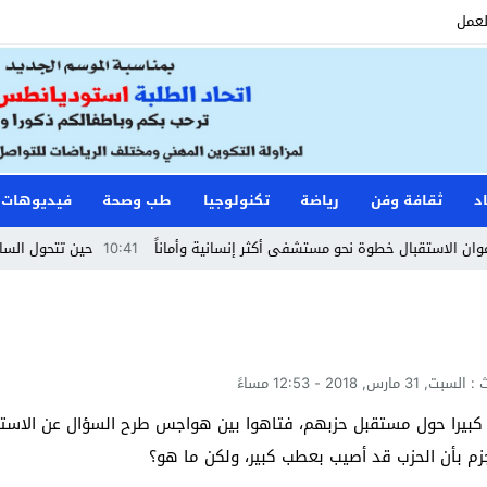
لعمل
د
ثقافة وفن
رياضة
تكنولوجيا
طب وصحة
فيديوهات
تقبال خطوة نحو مستشفى أكثر إنسانية وأماناً
10:41
حين تتحول الساحة إلى مط
ث :
السبت, 31 مارس, 2018 - 12:53 مساءً
 كبيرا حول مستقبل حزبهم، فتاهوا بين هواجس طرح السؤال عن الاستمر
م بأن الحزب قد أصيب بعطب كبير، ولكن ما هو؟