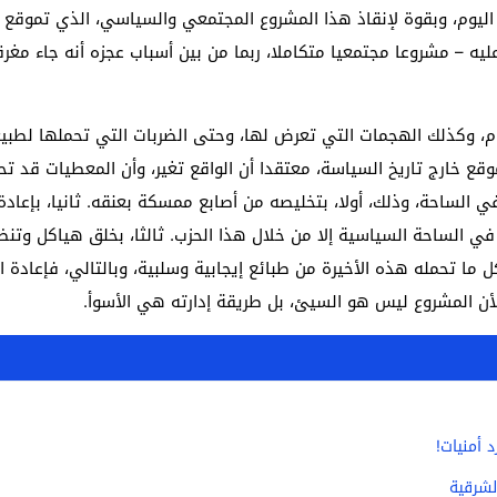
يوم، وبقوة لإنقاذ هذا المشروع المجتمعي والسياسي، الذي تموقع دا
يه – مشروعا مجتمعيا متكاملا، ربما من بين أسباب عجزه أنه جاء مغرق
، وكذلك الهجمات التي تعرض لها، وحتى الضربات التي تحملها لطبيع
قع خارج تاريخ السياسة، معتقدا أن الواقع تغير، وأن المعطيات قد تحو
 في الساحة، وذلك، أولا، بتخليصه من أصابع ممسكة بعنقه. ثانيا، بإعا
ي الساحة السياسية إلا من خلال هذا الحزب. ثالثا، بخلق هياكل وت
ما تحمله هذه الأخيرة من طبائع إيجابية وسلبية، وبالتالي، فإعادة ا
لأن المشروع ليس هو السيئ، بل طريقة إدارته هي الأسوأ.
 أمنيات!
لشرقية