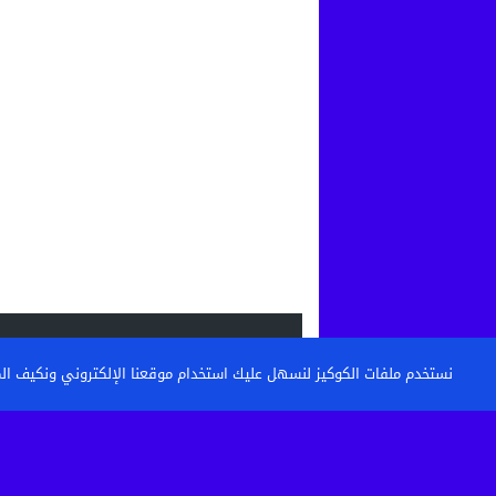
الاحدث
نستخدم ملفات الكوكيز لنسهل عليك استخدام موقعنا الإلكتروني ونكيف المحتو
القنيطرة: تكوين حراس الأمن وأعوان الاست
خطوة نحو مستشفى أكثر...
حين تتحول الساحة إلى مطرح نفايات: من 
كرامة أحياء...