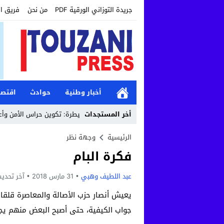
جريدة التوزاني الورقية PDF
من نحن
فريق ا
أخبار وطنية
حوادث
اقتصا
ية وتربوية متميزة
18:56
أخر المستجدات
القنيطرة: تكوين حراس الأمن وأعوان الاس
الرئيسية
وجهة نظر
فكرة البام
عبد اللطيف وهبي
31 مارس 2018
آخر تحدي
يعيش أنصار حزب الأصالة والمعاصرة قلقا
جواب الكيفية، حتى أصبح البعض منهم يجز