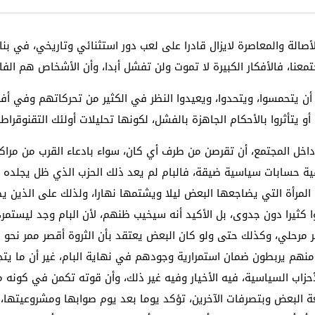
صالة والمعاصرة لايزال قادرا على لعب دور استثنائي وتاريخي، في بن
معنا، فالأفكار الكبيرة لا تموت ولن تفشل أبدا، وأن الأشخاص هم الفا
يين أن يتحمسوا، ويتحدوا، ويعيدوا النظر في الكثير من تحركاتهم وفي 
و يتأثروا بالأحكام الجاهزة بالفشل، لكونها تحليلات أولئك التقنوقراطي
اخل المجتمع، أن تقرصن من طرف أي كان، سواء بادعاء القرب من مراكز ال
ية حسابات سياسية ضيقة، فالبام لم يعد ذلك الحزب الذي ظل يجلده
ك المرأة التي يضاجعها البعض ليلا ويشتمها نهارا، ولذلك على الذي
وا كثيرا دون جدوى، بل الأكيد أنه سيخيب ظنهم، لأن البام وجد ليستمر،
ير مرحلي، وكذلك حتى ولو كان البعض يعتقد بأن الثروة أقصر ممر نحو 
نهم يربطون ضمان استمرارية وجودهم في نهاية البام، غير أن ما يتج
حزاب السياسية، فيه الأخيار وفيه غير ذلك، وأن قوته تكمن في كونه م
غة البعض وبتصرفات الآخرين، تؤكد يوما بعد يوم صوابها ومشروعيتها،