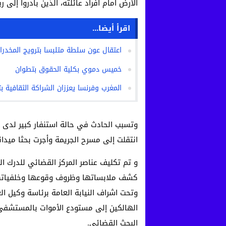
الأرض أمام أفراد عائلته، الذين بادروا إلى 
اقرأ أيضا...
اعتقال عون سلطة متلبسا بترويج المخدر
خميس دموي بكلية الحقوق بتطوان
المغرب وفرنسا يعززان الشراكة الثقافية بت
وتسبب الحادث في حالة استنفار كبير لدى 
انتقلت إلى مسرح الجريمة وأجرت بحثا ميداني
و تم تكليف عناصر المركز القضائي للدرك ا
كشف ملابساتها وظروف وقوعها وخلفياتها ا
وتحت اشراف النيابة العامة برئاسة وكيل ال
الهالكين إلى مستودع الأموات بالمستشفى 
البحث القضائي.