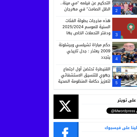
التحكيم عن فيلمه “مي مينة..
الظل الصامت” في مهرجان
2
كاميرا كيدس
هذه مخرجات بطولة الفئات
السنية للموسم 2025/2024
ودفتر التحملات الخاص بها
3
حكم مباراة تشيلسي وبرشلونة
2009 يعتذر : جدل تاريخي
يتجدد
4
القنيطرة تحتضن أول اجتماع
جهوي للتنسيق الاستشفائي
لتعزيز حكامة المنظومة الصحية
5
 على تويتر
لينا على فيسبوك