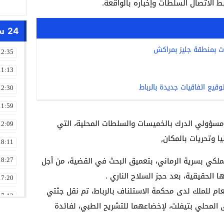
ربط الاتصال السلطات وإخباره بالواقعة.
24 ساعة
ات بمنطقة جليز بمراكش
12:35
11:13
وقيع اتفاقيات جديدة بالرباط
12:30
11:59
مسؤولي الدرك بالخميسات والسلطات المحلية، التي
12:09
ا وتحريات بالمكان,
18:11
لملكي بسرية الرماني، بتعميق البحث في القضية، من أجل
18:27
لحقيقية، بعد حجز السلاح الناري .
17:20
عام للملك لدى محكمة الاستئناف بالرباط، تم نقل جثتي
17:13
المحلي بتيفلت، لإخضاعهما للتشريح الطبي، لفائدة
13:01