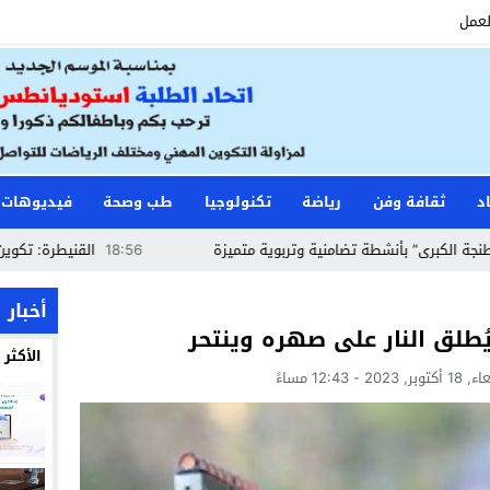
لعمل
د
ثقافة وفن
رياضة
تكنولوجيا
طب وصحة
فيديوهات
بأنشطة تضامنية وتربوية متميزة
18:56
القنيطرة: تكوين حراس الأمن 
أخبار
طلق النار على صهره وينتحر
الأكثر
, 2023 - 12:43 مساءً