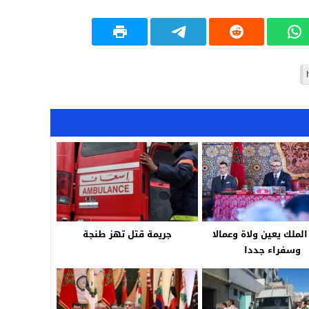
19:18
17:32
17:26
16:13
12:31
الملك يعين ولاة وعمالا
جريمة قتل تهز طنجة
وسفراء جددا