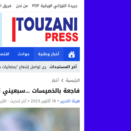
جريدة التوزاني الورقية PDF
من نحن
فريق ا
أخبار وطنية
حوادث
اقتصا
12:19
أخر المستجدات
مؤسسة طنجة الكبرى تواصل إشعاع “رمضانيات طنجة الكبرى” 
الرئيسية
أخبار
فاجعة بالخميسات …سبعيني يُ
هيئة التحرير
18 أكتوبر 2023
آخر تحديث :
الأربعاء, 18 أكتوبر