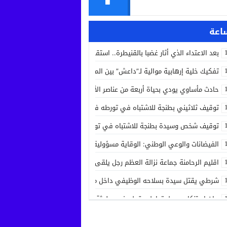
بعد الاعتداء الذي أثار غضبا بالقنيطرة.. استقرار الحالة الصحية لسائق الشاحنة 
تفكيك خلية إرهابية موالية لـ”داعش” بين المغرب وإسبانيا في عملية أمنية مش
حادث مأساوي يودي بحياة أربعة من عناصر الأمن الوطني في مهمة رسمية بين
توقيف ثلاثيني بطنجة للاشتباه في تورطه في جريمة قتل داخل مستشفى بعد ح
توقيف شخص وسيدة بطنجة للاشتباه في تورطهما في تزوير شهادات ودبلوما
الفيضانات والوعي الوطني: الوقاية مسؤولية الجميع
اقليم الرحامنة جماعة نزالة العظم رجل يلقى حتفه بآلة جني الزيتون داخل ضيع
شرطي يقتل سيدة بسلاحه الوظيفي داخل منزله بسلا الجديدة
بيان استنكاري حول تداول مقطع فيديو لجثة مواطن من مدينة عيون سيدي ملو
إدانة متهميْن في زنا المحارم بتنغير