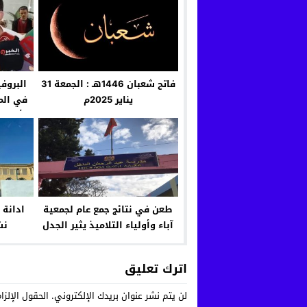
فاتح شعبان 1446هـ : الجمعة 31
البروف
يناير 2025م
في الم
أزمة 
طعن في نتائج جمع عام لجمعية
ادانة
آباء وأولياء التلاميذ يثير الجدل
نش
بالقنيطرة
اترك تعليق
لن يتم نشر عنوان بريدك الإلكتروني.
الحقول الإلزا