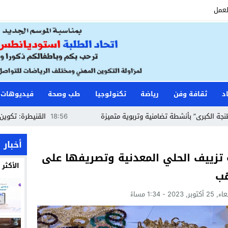
لعمل
د
ثقافة وفن
رياضة
تكنولوجيا
طب وصحة
فيديوهات
أنشطة تضامنية وتربوية متميزة
18:56
القنيطرة: تكوين حراس الأمن 
أخبار
تزييف الحلي المعدنية وتصريفها على
الأكثر
هب
بر, 2023 - 1:34 مساءً