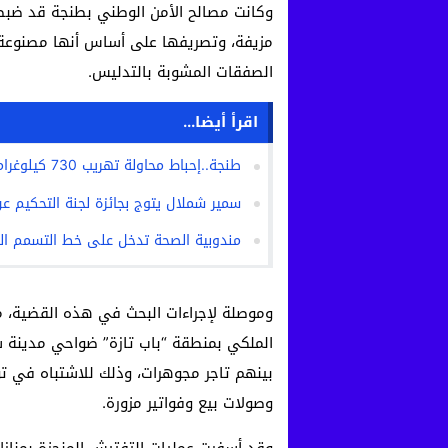
وكانت مصالح الأمن الوطني بطنجة قد ض
مزيفة، وتصريفها على أساس أنها مصنوعة م
الصفقات المشوبة بالتدليس.
اقرأ أيضا...
طنجة..إحباط محاولة تهريب 730 كيلوغراما من مخدر الشيرا
سمير شملال يتوج بجائزة لجنة التحكيم 
مندوبية الصحة تدخل على خط التسمم ال
وموصلة لإجراءات البحث في هذه القضية، م
الملكي بمنطقة “باب تازة” ضواحي مدينة 
بينهم تاجر مجوهرات، وذلك للاشتباه في 
وصولات بيع وفواتير مزورة.
وقد أسفرت عمليات التفتيش المنجزة بمنازل