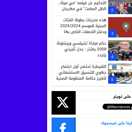
التحكيم عن فيلمه “مي مينة..
الظل الصامت” في مهرجان
2
كاميرا كيدس
هذه مخرجات بطولة الفئات
السنية للموسم 2025/2024
ودفتر التحملات الخاص بها
3
حكم مباراة تشيلسي وبرشلونة
2009 يعتذر : جدل تاريخي
يتجدد
4
القنيطرة تحتضن أول اجتماع
جهوي للتنسيق الاستشفائي
لتعزيز حكامة المنظومة الصحية
5
 على تويتر
لينا على فيسبوك