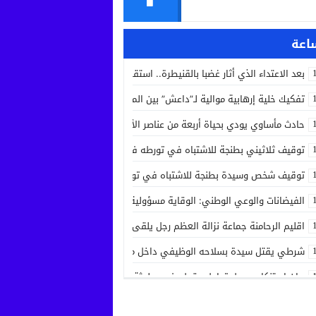
بعد الاعتداء الذي أثار غضبا بالقنيطرة.. استقرار الحالة الصحية لسائق الشاحنة 
تفكيك خلية إرهابية موالية لـ”داعش” بين المغرب وإسبانيا في عملية أمنية مش
حادث مأساوي يودي بحياة أربعة من عناصر الأمن الوطني في مهمة رسمية بين
توقيف ثلاثيني بطنجة للاشتباه في تورطه في جريمة قتل داخل مستشفى بعد ح
توقيف شخص وسيدة بطنجة للاشتباه في تورطهما في تزوير شهادات ودبلوما
الفيضانات والوعي الوطني: الوقاية مسؤولية الجميع
اقليم الرحامنة جماعة نزالة العظم رجل يلقى حتفه بآلة جني الزيتون داخل ضيع
شرطي يقتل سيدة بسلاحه الوظيفي داخل منزله بسلا الجديدة
بيان استنكاري حول تداول مقطع فيديو لجثة مواطن من مدينة عيون سيدي ملو
إدانة متهميْن في زنا المحارم بتنغير