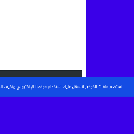
الاحدث
نستخدم ملفات الكوكيز لنسهل عليك استخدام موقعنا الإلكتروني ونكيف المحتو
القنيطرة: تكوين حراس الأمن وأعوان الاست
خطوة نحو مستشفى أكثر...
حين تتحول الساحة إلى مطرح نفايات: من 
كرامة أحياء...
بعد الاعتداء الذي أثار غضبا بالقنيطرة.. استق
الصحية لسائق...