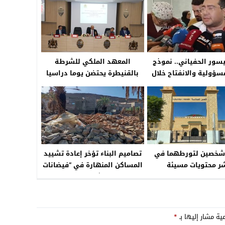
يسور الحفياني.. نموذج
المعهد الملكي للشرطة
سؤولية والانفتاح خلال
بالقنيطرة يحتضن يوما دراسيا
اختناق العاملات بإحدى
شركات الكابلاج
 شخصين لتورطهما في
تصاميم البناء تؤخر إعادة تشييد
ر محتويات مسيئة
المساكن المنهارة في “فيضانات
شتنبر”
مية مشار إليها بـ
*