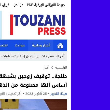
جريدة التوزاني الورقية PDF
من نحن
فريق ا
أخبار وطنية
حوادث
اقتصا
12:19
أخر المستجدات
مؤسسة طنجة الكبرى تواصل إشعاع “رمضانيات طنجة الكبرى” ب
الرئيسية
أخبار
طنجة.. توقيف زوجين بشبهة 
أساس أنها مصنوعة من الذ
هيئة التحرير
25 أكتوبر 2023
آخر تحديث :
الأربعاء, 25 أكتو