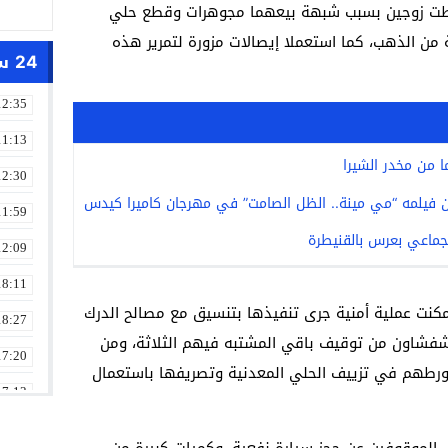
بطت زوجين بسبب شبهة بيعهما مجوهرات وقطع حلي
ن الذهب، كما استعملا إيصالات مزورة لتمرير هذه
24 ساعة
12:35
11:13
12:30
عن فيلمه “مي مينة.. الظل الصامت” في مهرجان كاميرا كيدس
11:59
جماعي بعرس بالقنيطرة
12:09
18:11
كنت عملية أمنية جرى تنفيذها بتنسيق مع مصالح الدرك
18:27
شفشاون من توقيف باقي المشتبه فيهم الثلاثة، ومن
17:20
تورطهم في تزييف الحلي المعدنية وتصريفها باستعمال
17:13
13:01
 الموقوفين عن حجز سيارة نفعية، وكميات كبيرة من