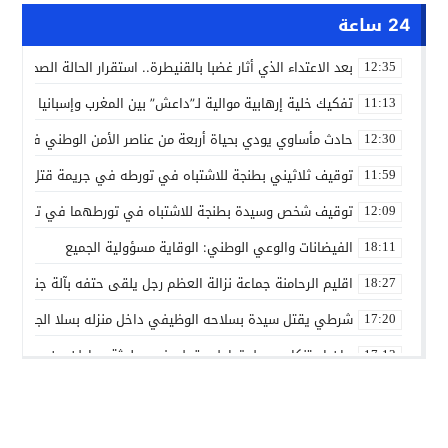
24 ساعة
بعد الاعتداء الذي أثار غضبا بالقنيطرة.. استقرار الحالة الصحية ل
12:35
تفكيك خلية إرهابية موالية لـ”داعش” بين المغرب وإسبانيا في ع
11:13
حادث مأساوي يودي بحياة أربعة من عناصر الأمن الوطني في مه
12:30
توقيف ثلاثيني بطنجة للاشتباه في تورطه في جريمة قتل داخل 
11:59
توقيف شخص وسيدة بطنجة للاشتباه في تورطهما في تزوير شه
12:09
الفيضانات والوعي الوطني: الوقاية مسؤولية الجميع
18:11
اقليم الرحامنة جماعة نزالة العظم رجل يلقى حتفه بآلة جني الز
18:27
شرطي يقتل سيدة بسلاحه الوظيفي داخل منزله بسلا الجديدة
17:20
بيان استنكاري حول تداول مقطع فيديو لجثة مواطن من مدينة ع
17:13
إدانة متهميْن في زنا المحارم بتنغير
13:01
اعتداء على دراج شرطة يطيح بمتهورين
19:18