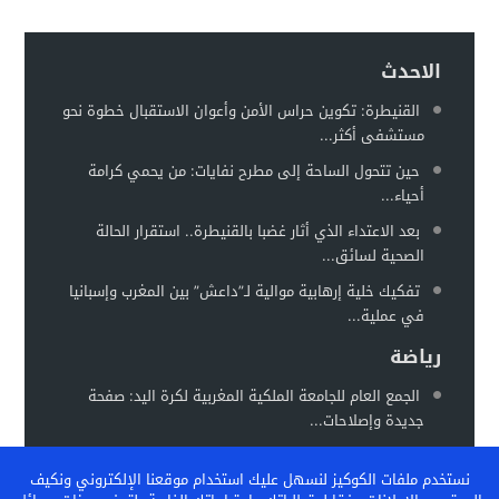
حكم ابتدائي يحبس دركيين في سطات
17:32
هيئة الدفاع تثير حيثية التقادم لإسقاط تهمة النصب عن محمد بو
17:26
الاحدث
سيارة مجهولة تثير استنفارًا أمنيًا بحي الفوركي تابريكت – سلا
16:13
القنيطرة: تكوين حراس الأمن وأعوان الاستقبال خطوة نحو
مستشفى أكثر...
الغموض يلف حريقا في مركز صحي
12:31
حين تتحول الساحة إلى مطرح نفايات: من يحمي كرامة
أحياء...
بعد الاعتداء الذي أثار غضبا بالقنيطرة.. استقرار الحالة
الصحية لسائق...
تفكيك خلية إرهابية موالية لـ”داعش” بين المغرب وإسبانيا
في عملية...
رياضة
الجمع العام للجامعة الملكية المغربية لكرة اليد: صفحة
جديدة وإصلاحات...
المغرب يستعد لاحتضان “كان السيدات 2026” في موعد
نستخدم ملفات الكوكيز لنسهل عليك استخدام موقعنا الإلكتروني ونكيف
جديد خلال...