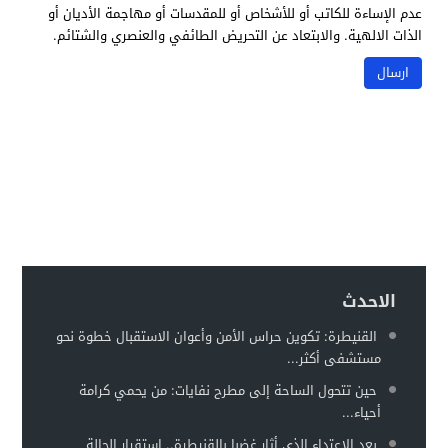
عدم الإساءة للكاتب أو للأشخاص أو للمقدسات أو مهاجمة الأديان أو
الذات الالهية. والابتعاد عن التحريض الطائفي والعنصري والشتائم.
الاحدث
القنيطرة: تكوين حراس الأمن وأعوان الاستقبال خطوة نحو
مستشفى أكثر...
حين تتحول الساحة إلى مطرح نفايات: من يحمي كرامة
أحياء...
بعد الاعتداء الذي أثار غضبا بالقنيطرة.. استقرار الحالة