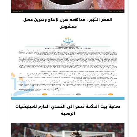
القصر الكبير : مداهمة منزل لإنتاج وتخزين عسل
مغشوش
جمعية بيت الحكمة تدعو الى التصدي الحازم للميليشيات
الرقمية