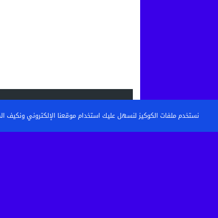
الاحدث
نستخدم ملفات الكوكيز لنسهل عليك استخدام موقعنا الإلكتروني ونكيف المحتو
القنيطرة: تكوين حراس الأمن وأعوان الاست
خطوة نحو مستشفى أكثر...
حين تتحول الساحة إلى مطرح نفايات: من 
كرامة أحياء...
بعد الاعتداء الذي أثار غضبا بالقنيطرة.. استق
الصحية لسائق...
تفكيك خلية إرهابية موالية لـ”داعش” بين ا
وإسبانيا في عملية...