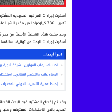
أسفرت إجراءات المراقبة الحدودية المشتر
تهريب 730 كيلوغراما من مخدر الشيرا على متن شاحنة للنقل الدولي للبضائع تحمل لوحات ترقيم مسجلة بالمغرب.
وقد مكنت هذه العملية الأمنية من حجز ك
أسفرت إجراءات البحث عن توقيف سائقها ا
اقرأ أيضا...
اكتشاف يقلب الموازين.. شركة أدوية بر
الوفاء غائب والتكريم انتقائي.. استقلال
إحباط عملية للتهريب الدولي للمخدرات
وقد تم إخضاع المشتبه فيه للبحث القضا
تحديد باقي الامتدادات المفترضة وطنيا ود