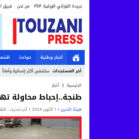
جريدة التوزاني الورقية PDF
من نحن
فريق ا
أخبار وطنية
حوادث
اقتصا
أخر المستجدات
من وأعوان الاستقبال خطوة نحو مستشفى أكثر إنسانية وأماناً
10:41
حين تتحو
الرئيسية
أخبار
طنجة..إحباط محاولة تهريب 730 كيلوغراما من مخد
هيئة التحرير
1 أكتوبر 2024
آخر تحديث :
الثلاثاء, 1 أكتوبر