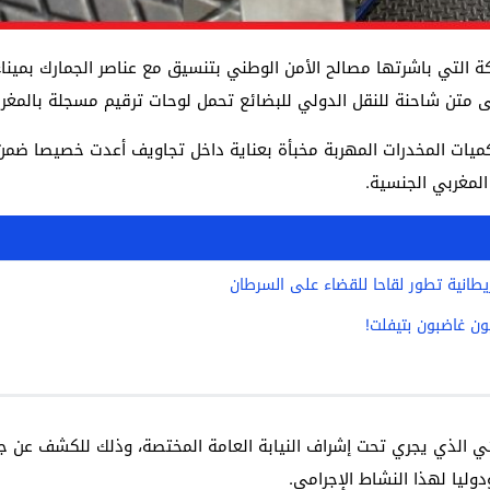
كة التي باشرتها مصالح الأمن الوطني بتنسيق مع عناصر الجمارك بمين
ميات المخدرات المهربة مخبأة بعناية داخل تجاويف أعدت خصيصا ضمن 
لمغربي الجنسية.
يطانية تطور لقاحا للقضاء على السرطان
يون غاضبون بتيفلت!
ئي الذي يجري تحت إشراف النيابة العامة المختصة، وذلك للكشف عن ج
وليا لهذا النشاط الإجرامي.