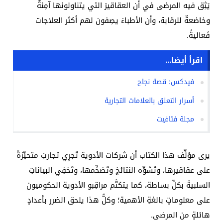
يَثِق فيه المرضى في أن العقاقيرَ التي يتناولونها آمِنةٌ
وخاضعةٌ للرقابة، وأن الأطباءَ يصِفون لهم أكثر العلاجات
فَعاليةً.
اقرأ أيضا...
فيدكس: قصة نجاح
أسرار التعلق بالعلامات التجارية
مجلة فتافيت
يرى مؤلِّف هذا الكتاب أن شركات الأدوية تُجرِي تجاربَ متحيِّزةً
على عقاقيرها، وتُشوِّه النتائجَ وتُضخِّمها، وتُخفِي البياناتِ
السلبيةَ بكلِّ بساطة، كما يتكتَّم مراقِبو الأدوية الحكوميون
على معلوماتٍ بالغةِ الأهمية؛ وكلُّ هذا يلحق الضرر بأعدادٍ
هائلةٍ من المرضى.