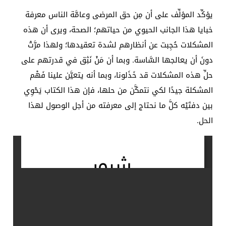
يؤكِّد المؤلِّف على أن مِن حق المرضى وعامَّة الناس معرفة
خبايا هذا الجانب الحيوي من حياتهم؛ الصحة، ويرى أن هذه
المشكلات حُجِبت عن أنظارهم لشدة تعقيدها؛ ولهذا مرَّتْ
دونَ أن يعالجها السَّاسة. وبما أن مَنْ نَثِق في قدرتهم على
حلِّ هذه المشكلات قد خَذَلونا، وبما أنه يتعيَّن علينا فَهْم
المشكلة جيدًا لكي نتمكَّن من حلها، فإن هذا الكتاب يَحْوِي
بين دفتَيْه كلَّ ما نحتاج إلى معرفته من أجل الوصول لهذا
الحل.