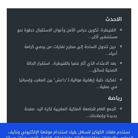
سيارة مجهولة تثير استنفارًا أمنيًا بحي الفوركي تابريكت – سلا
16:13
الغموض يلف حريقا في مركز صحي
الاحدث
12:31
القنيطرة: تكوين حراس الأمن وأعوان الاستقبال خطوة نحو
مستشفى أكثر...
حين تتحول الساحة إلى مطرح نفايات: من يحمي كرامة
أحياء...
بعد الاعتداء الذي أثار غضبا بالقنيطرة.. استقرار الحالة
الصحية لسائق...
تفكيك خلية إرهابية موالية لـ”داعش” بين المغرب وإسبانيا
في عملية...
رياضة
الجمع العام للجامعة الملكية المغربية لكرة اليد: صفحة
جديدة وإصلاحات...
المغرب يستعد لاحتضان “كان السيدات 2026” في موعد
نستخدم ملفات الكوكيز لنسهل عليك استخدام موقعنا الإلكتروني ونكيف
جديد خلال...
المحتوى والإعلانات وفقا لمتطلباتك واحتياجاتك الخاصة، لتوفير ميزات وسائل