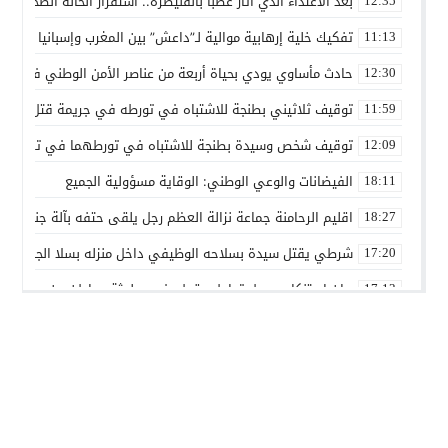
بعد الاعتداء الذي أثار غضبا بالقنيطرة.. استقرار الحالة الصحية ل
12:35
تفكيك خلية إرهابية موالية لـ”داعش” بين المغرب وإسبانيا في ع
11:13
حادث مأساوي يودي بحياة أربعة من عناصر الأمن الوطني في مه
12:30
توقيف ثلاثيني بطنجة للاشتباه في تورطه في جريمة قتل داخل 
11:59
توقيف شخص وسيدة بطنجة للاشتباه في تورطهما في تزوير شه
12:09
الفيضانات والوعي الوطني: الوقاية مسؤولية الجميع
18:11
اقليم الرحامنة جماعة نزالة العظم رجل يلقى حتفه بآلة جني الز
18:27
شرطي يقتل سيدة بسلاحه الوظيفي داخل منزله بسلا الجديدة
17:20
بيان استنكاري حول تداول مقطع فيديو لجثة مواطن من مدينة ع
17:13
إدانة متهميْن في زنا المحارم بتنغير
13:01
اعتداء على دراج شرطة يطيح بمتهورين
19:18
حكم ابتدائي يحبس دركيين في سطات
17:32
هيئة الدفاع تثير حيثية التقادم لإسقاط تهمة النصب عن محمد بو
17:26