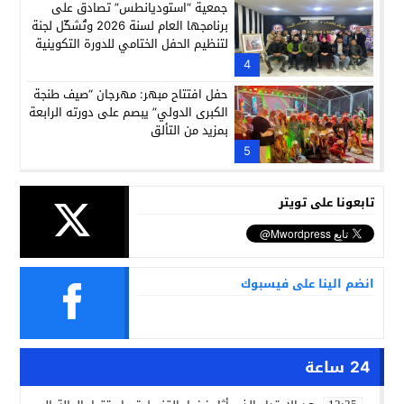
جمعية “استوديانطس” تصادق على
برنامجها العام لسنة 2026 وتُشكّل لجنة
لتنظيم الحفل الختامي للدورة التكوينية
2025
4
حفل افتتاح مبهر: مهرجان “صيف طنجة
الكبرى الدولي” يبصم على دورته الرابعة
بمزيد من التألق
5
تابعونا على تويتر
انضم الينا على فيسبوك
24 ساعة