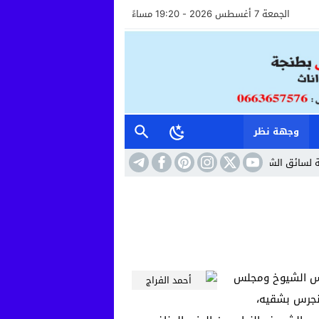
الجمعة 7 أغسطس 2026 - 19:20 مساءً
وجهة نظر
ق الشاحنة ومواصلة مراقبته طبيا
11:13
تفكيك خلية إرهابية موالية لـ”داعش” بي
جلس الشيوخ ومجلس
ونجرس بشقيه،