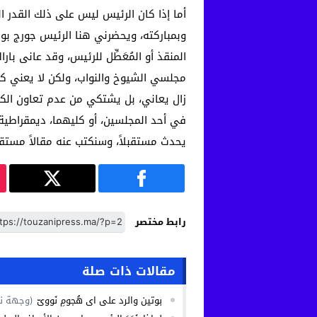
أما إذا كان الرئيس ليس على ذلك القدر ا
وبمباركته، ويحضرني هنا الرئيس جورج بو
المنقذ أو المُعَطِّل للرئيس، وقد عانى 
مجلسي الشيوخ والنواب، ولكن لا يعني ك
زال يعاني، بل يشتكي من عدم تعاون الكو
في أحد المجلسين، أو كليهما، ديمقراطية،
يحدث مستقبلاً، وسنكتب عنه مقالاً مستقلا
رابط مختصر
مقالات ذات صلة
بوتين والرد على اي هُجومٍ نَوويّ
(وجهة ن