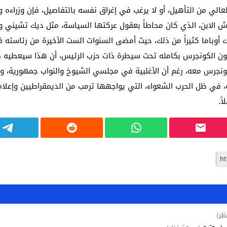
لعالي من التأهيل، أو لا يرغب في إغراق نفسه بالتفاصيل، فإن وزراءه
ش الابن، الذي كان محاطاً بعقول عركتها السياسة، مثل ديك تشيني 
باراك أوباما كثيراً من ذلك، حيث أمضى السنوات الست الأخيرة من رئاس
ون الكونجرس بكامله تحت سيطرة ذات حزب الرئيس، أن هذا سيعطيه ضوء
نجرس معه، رغم أن الأغلبية في مجلسي الشيوخ والنواب جمهورية، ولك 
 في ظل الحرب الشعواء، التي يواجهها ترمب من الديمقراطيين وإعلام 
ً.
ظر)