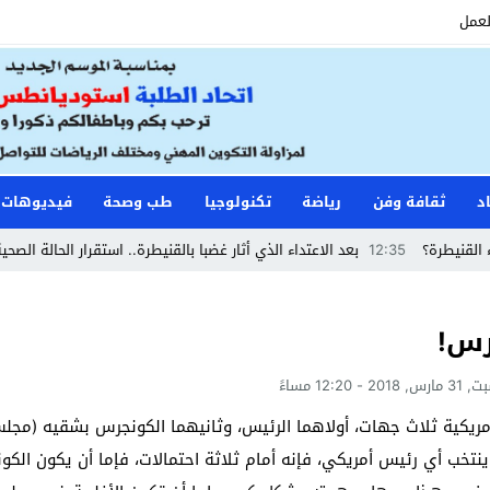
لعمل
د
ثقافة وفن
رياضة
تكنولوجيا
طب وصحة
فيديوهات
رة؟
12:35
بعد الاعتداء الذي أثار غضبا بالقنيطرة.. استقرار الحالة الصحية لسائ
رس!
 2018 - 12:20 مساءً
أمريكية ثلاث جهات، أولاهما الرئيس، وثانيهما الكونجرس بشقيه (م
ا ينتخب أي رئيس أمريكي، فإنه أمام ثلاثة احتمالات، فإما أن يكون الك