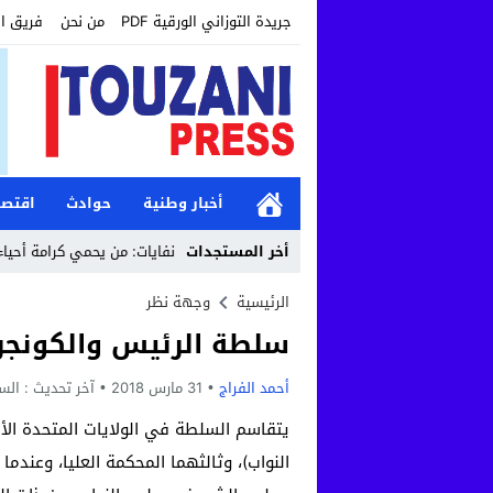
جريدة التوزاني الورقية PDF
من نحن
فريق ا
أخبار وطنية
حوادث
اقتصا
ناً
10:41
أخر المستجدات
حين تتحول الساحة إلى مطرح نفايات: من يحمي كرامة أحياء القنيط
الرئيسية
وجهة نظر
سلطة الرئيس والكونج
أحمد الفراج
31 مارس 2018
آخر تحديث :
السبت, 31 مارس,
يتقاسم السلطة في الولايات المتحدة ال
النواب)، وثالثهما المحكمة العليا، وعندم