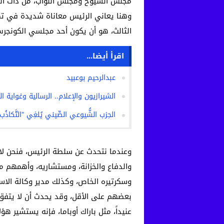
مجلس الشيوخ ومجلس النواب، من ذات الح
وهنا يعاني الرئيس معاناة شديدة في تمري
الثالث، هو أن يكون أحد مجلسي الكونجرس 
اقرأ أيضا...
عبدالرحيم بوعبيد
الشيرازيون والإعلام.. الرسالية وغواية ال
الحِزب الشُّيوعي الصِّيني يُلغِي “التَّكاذُب
وعندما نتحدث عن سلطة الرئيس، فنحن لا 
والدفاع والخزانة، ومستشاريه، وأهمهم
وسكرتيره الخاص، وكذلك مدير وكالة الاستخ
بعضهم على الأقل، وقد يحدث أن لا يتفق ك
عنيداً، مثل باراك أوباما، فإنه يستشير هؤ