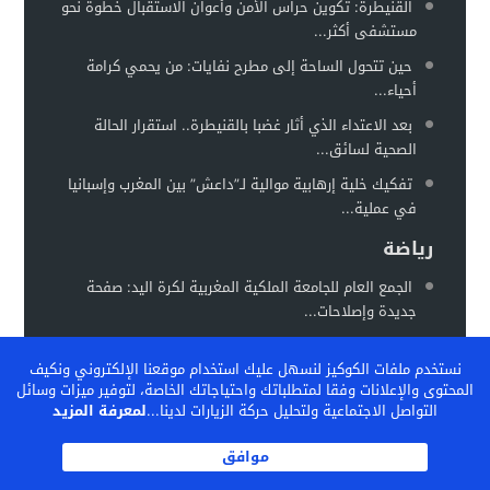
القنيطرة: تكوين حراس الأمن وأعوان الاستقبال خطوة نحو
مستشفى أكثر...
حين تتحول الساحة إلى مطرح نفايات: من يحمي كرامة
أحياء...
بعد الاعتداء الذي أثار غضبا بالقنيطرة.. استقرار الحالة
الصحية لسائق...
تفكيك خلية إرهابية موالية لـ”داعش” بين المغرب وإسبانيا
في عملية...
رياضة
الجمع العام للجامعة الملكية المغربية لكرة اليد: صفحة
جديدة وإصلاحات...
المغرب يستعد لاحتضان “كان السيدات 2026” في موعد
نستخدم ملفات الكوكيز لنسهل عليك استخدام موقعنا الإلكتروني ونكيف
جديد خلال...
المحتوى والإعلانات وفقا لمتطلباتك واحتياجاتك الخاصة، لتوفير ميزات وسائل
الفيفا تشيد بالنموذج المغربي لتكوين المواهب… والمغرب
التواصل الاجتماعية ولتحليل حركة الزيارات لدينا...
لمعرفة المزيد
يحتضن ندوة دولية...
موافق
الكاف بين تثبيت المكاسب وإعادة رسم خريطة الكرة
الإفريقية