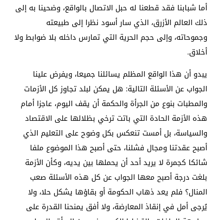
أما شبابنا فقد قطعنا له حبل الاتصال بالواقع، وضحينا به إلى
ذلك العالم الأزرق، الذي سار أسود نظرا إلى طبيعته
وجموحاته، وإلى حجم الحرية التي تمارس داخله بلا ضوابط ولا
أخلاق.
يبدو أن هذا الواقع المظلم يسائلنا جميعا، ويفرض علينا
الجواب عن الأسئلة التالية: هل يمكن لبلد تجاوز كل الأزمات
والمطبات بنوع من الجرأة والحكمة أن يقف اليوم، عاجزا أمام
هذه الأزمة الحادة التي باتت ترخي بظلالها على الاقتصاد
والسياسة، بل أمست تنعكس بكل وضوح على التعليم الذي
أصبح عقدتنا ومجال فشلنا، حتى أصبح هذا الموضوع ملفا
شائكا كجمرة لا يريد أحد أن يحملها بين يديه، وكأن الأزمة
بلغت درجة أصبح معها الجواب عن كل هذه الأسئلة صعب
المنال؟ فلم يعد ذهاب الحكومة أو بقاؤها يشكل حلا، ولا
يُرجى أمل في إنقاذ المعارضة، ولا أفق يمنحنا القدرة على