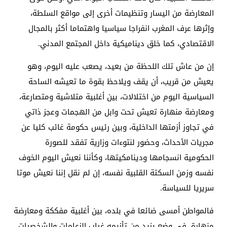
المعارضة من اليسار وتنظيمات أخرى إلى مواقع السلطة،
وإثرها عرف المغرب انفراجا سياسيا واهتماما أكثر بالمجال
الاقتصادي، كما خلق ديناميكية داخل المجتمع المدني.
إن من عاش تلك اللحظة من بعيد، يصعب عليه اليوم، وهو
يعيش من قريب، أن يقف ويلاحظ بقوة ما تعيشه الساحة
السياسية اليوم من اختلالات، بين أغلبية متلاشية ومتصارعة،
ومعارضة منهارة تعيش تحت وابل من الهجمات وعجز ذاتي
في تجاوز أزمتها الداخلية، وبين رئيس حكومة غائب كليا عن
مجريات الأحداث، وحضور لنتوءات وزارية تفقد للصورة
الحكومية انسجامها ودينامكيتها، وكأننا نعيش اليوم الخوف
نفسه وزمن السكتة القلبية نفسه، إن لم نقل إننا نعيش موتا
سريريا للسياسة.
فالمواطن أمسى ضائعا في بلده، بين أغلبية مفككة ومعارضة
منهارة. في وضع يزيد من تأزيمه غياب الزعامات والشخصيات