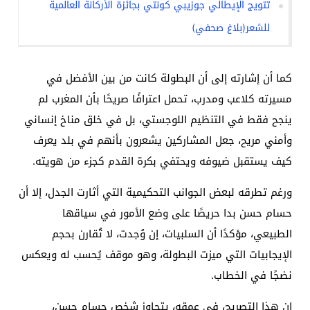
تتويج الإيطالي جوزيبي كونتي بجائزة الأركانة العالمية
للشعر(بلاغ صحفي)
كما أن إشارته إلى أن البطولة كانت من بين الأفضل في
مسيرته كلاعب ومدرب، تحمل اعترافًا صريحًا بأن المغرب لم
ينجح فقط في التنظيم اللوجستي، بل في خلق مناخ إنساني
وأمني مريح، جعل المشاركين يشعرون بأنهم في بلد يعرف
كيف يستقبل ضيوفه ويحتفي بكرة القدم كجزء من هويته.
ورغم تطرقه لبعض الجوانب التحكيمية التي أثارت الجدل، إلا أن
حسام حسن بدا حريصًا على وضع الأمور في سياقها
الطبيعي، مؤكدًا أن السلبيات، إن وُجدت، لا تُقارن بحجم
الإيجابيات التي ميزت البطولة، وهو موقف يُحسب له ويعكس
نضجًا في الخطاب.
إن هذا التصريح، في عمقه، يتجاوز شخص حسام حسن،