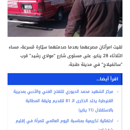
لقيت امرأتان مصرعهما بعدما صدمتهما سيّارة مُسرعة، مساء
الثلاثاء 28 يناير، على مستوى شارع “مولاي رشيد” قرب
“ساتفيلاج” في مدينة طنجة.
اقرأ أيضا...
مركز الشهيد محمد الديوري للتفتح الفني والأدبي بمديرية
القنيطرة يخلد الذكرى الـ 81 لتقديم وثيقة المطالبة
بالاستقلال (11 يناير)
احتفالية تكريمية بمناسبة اليوم العالمي للمرأة في إقليم