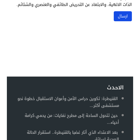
الذات الالهية. والابتعاد عن التحريض الطائفي والعنصري والشتائم.
الاحدث
القنيطرة: تكوين حراس الأمن وأعوان الاستقبال خطوة نحو
مستشفى أكثر...
حين تتحول الساحة إلى مطرح نفايات: من يحمي كرامة
أحياء...
بعد الاعتداء الذي أثار غضبا بالقنيطرة.. استقرار الحالة
الصحية لسائق...