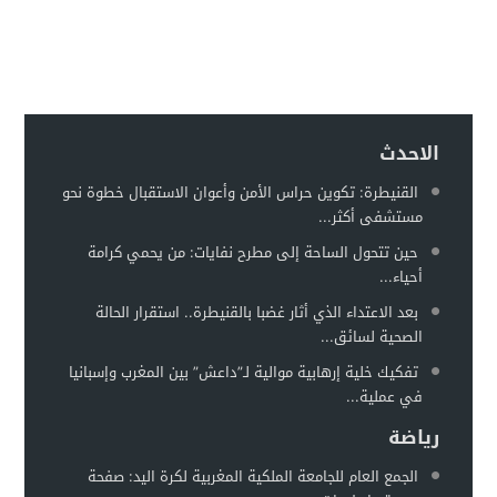
إدانة متهميْن في زنا المحارم بتنغير
13:01
اعتداء على دراج شرطة يطيح بمتهورين
19:18
حكم ابتدائي يحبس دركيين في سطات
17:32
هيئة الدفاع تثير حيثية التقادم لإسقاط تهمة النصب عن محمد بو
17:26
الاحدث
سيارة مجهولة تثير استنفارًا أمنيًا بحي الفوركي تابريكت – سلا
16:13
القنيطرة: تكوين حراس الأمن وأعوان الاستقبال خطوة نحو
مستشفى أكثر...
الغموض يلف حريقا في مركز صحي
12:31
حين تتحول الساحة إلى مطرح نفايات: من يحمي كرامة
أحياء...
بعد الاعتداء الذي أثار غضبا بالقنيطرة.. استقرار الحالة
الصحية لسائق...
تفكيك خلية إرهابية موالية لـ”داعش” بين المغرب وإسبانيا
في عملية...
رياضة
الجمع العام للجامعة الملكية المغربية لكرة اليد: صفحة