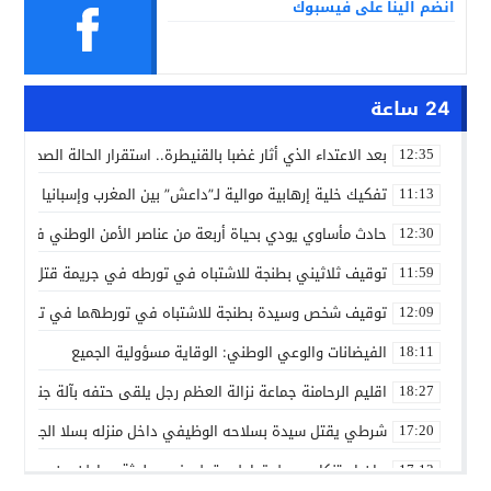
انضم الينا على فيسبوك
24 ساعة
بعد الاعتداء الذي أثار غضبا بالقنيطرة.. استقرار الحالة الصحية ل
12:35
تفكيك خلية إرهابية موالية لـ”داعش” بين المغرب وإسبانيا في ع
11:13
حادث مأساوي يودي بحياة أربعة من عناصر الأمن الوطني في مه
12:30
توقيف ثلاثيني بطنجة للاشتباه في تورطه في جريمة قتل داخل 
11:59
توقيف شخص وسيدة بطنجة للاشتباه في تورطهما في تزوير شه
12:09
الفيضانات والوعي الوطني: الوقاية مسؤولية الجميع
18:11
اقليم الرحامنة جماعة نزالة العظم رجل يلقى حتفه بآلة جني الز
18:27
شرطي يقتل سيدة بسلاحه الوظيفي داخل منزله بسلا الجديدة
17:20
بيان استنكاري حول تداول مقطع فيديو لجثة مواطن من مدينة ع
17:13