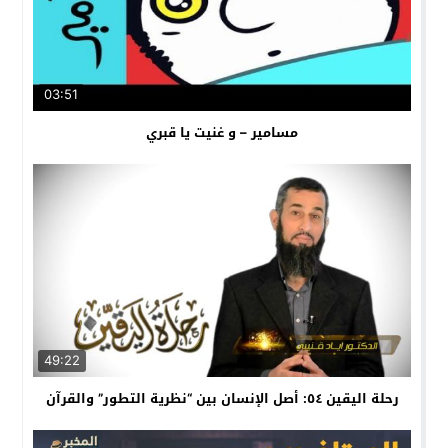
03:51
مسامير – و غنيت يا قبري
49:22
رحلة اليقين ٥٤: أصل الإنسان بين “نظرية التطور” والقرآن