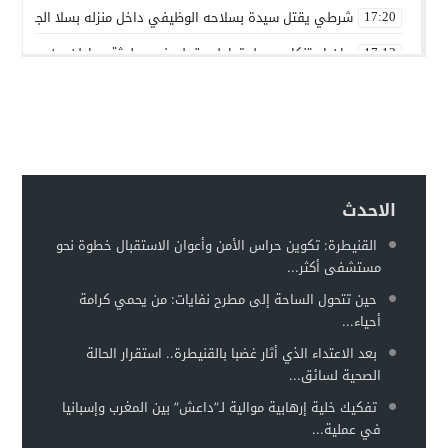
شرطي يقتل سيدة بسلاحه الوظيفي داخل منزله بسلا الجديدة
17:20
بيان استنكاري حول تداول مقطع فيديو لجثة مواطن من مدينة ع
17:13
إدانة متهميْن في زنا المحارم بتنغير
13:01
اعتداء على دراج شرطة يطيح بمتهورين
19:18
حكم ابتدائي يحبس دركيين في سطات
17:32
هيئة الدفاع تثير حيثية التقادم لإسقاط تهمة النصب عن محمد بو
17:26
الاحدث
سيارة مجهولة تثير استنفارًا أمنيًا بحي الفوركي تابريكت – سلا
16:13
القنيطرة: تكوين حراس الأمن وأعوان الاستقبال خطوة نحو
مستشفى أكثر...
الغموض يلف حريقا في مركز صحي
12:31
حين تتحول الساحة إلى مطرح نفايات: من يحمي كرامة
أحياء...
بعد الاعتداء الذي أثار غضبا بالقنيطرة.. استقرار الحالة
الصحية لسائق...
تفكيك خلية إرهابية موالية لـ”داعش” بين المغرب وإسبانيا
في عملية...