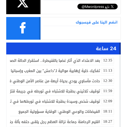
انضم الينا على فيسبوك
24 ساعة
بعد الاعتداء الذي أثار غضبا بالقنيطرة.. استقرار الحالة الصحية ل
12:35
تفكيك خلية إرهابية موالية لـ”داعش” بين المغرب وإسبانيا في ع
11:13
حادث مأساوي يودي بحياة أربعة من عناصر الأمن الوطني في مه
12:30
توقيف ثلاثيني بطنجة للاشتباه في تورطه في جريمة قتل داخل 
11:59
توقيف شخص وسيدة بطنجة للاشتباه في تورطهما في تزوير شه
12:09
الفيضانات والوعي الوطني: الوقاية مسؤولية الجميع
18:11
اقليم الرحامنة جماعة نزالة العظم رجل يلقى حتفه بآلة جني الز
18:27