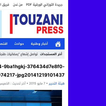
جريدة التوزاني الورقية PDF
من نحن
فريق ا
أخبار وطنية
حوادث
اقتصا
12:19
أخر المستجدات
مؤسسة طنجة الكبرى تواصل إشعاع “رمضانيات طنجة الكبرى” 
4-9ba1hgkj-376434d7e8f0-
074217-jpg20141219101437
هيئة التحرير
7 مايو 2015
آخر تحديث :
الخميس, 7 مايو, 2015 - :06