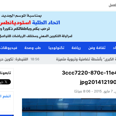
لعمل
د
ثقافة وفن
رياضة
تكنولوجيا
طب وصحة
فيديوهات
بأنشطة تضامنية وتربوية متميزة
18:56
القنيطرة: تكوين حراس الأمن
3ccc7220-870c-11e
تابعونا
jpg20141219
8 صباحًا
انضم ا