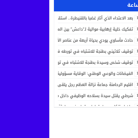
بعد الاعتداء الذي أثار غضبا بالقنيطرة.. استقرار الحالة الصحية لسائق الشاحنة 
تفكيك خلية إرهابية موالية لـ”داعش” بين المغرب وإسبانيا في عملية أمنية مش
حادث مأساوي يودي بحياة أربعة من عناصر الأمن الوطني في مهمة رسمية بين
توقيف ثلاثيني بطنجة للاشتباه في تورطه في جريمة قتل داخل مستشفى بعد ح
توقيف شخص وسيدة بطنجة للاشتباه في تورطهما في تزوير شهادات ودبلوما
الفيضانات والوعي الوطني: الوقاية مسؤولية الجميع
اقليم الرحامنة جماعة نزالة العظم رجل يلقى حتفه بآلة جني الزيتون داخل ضيع
شرطي يقتل سيدة بسلاحه الوظيفي داخل منزله بسلا الجديدة
بيان استنكاري حول تداول مقطع فيديو لجثة مواطن من مدينة عيون سيدي ملو
إدانة متهميْن في زنا المحارم بتنغير
اعتداء على دراج شرطة يطيح بمتهورين