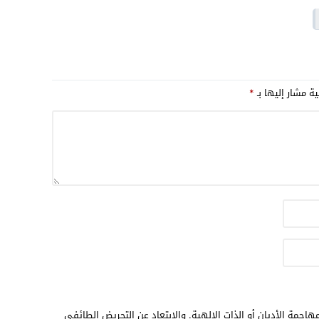
17:32
17:26
16:13
12:31
ية مشار إليها بـ
*
هاجمة الأديان أو الذات الالهية. والابتعاد عن التحريض الطائفي