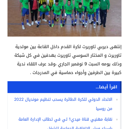
إنتهى ديربي تاوريرت لكرة القدم داخل القاعة بين مولدية
تاوريرت و المختار السوسي تاوريرت بهدفين في كل شبكة
وذلك يومه السبت 9 نوفمبر الجاري ،وقد عرف اللقاء ندية
كبيرة بين الطرفين وأجواء حماسية في المدرجات .
اقرأ أيضا...
الاتحاد الدولي للكرة الطائرة يسحب تنظيم مونديال 2022
من روسيا
نقابة مهنيي قناة ميدي1 تي في تطالب الإدارة العامة
بإسراع ورش الإتفاقية الجماعية للشغل