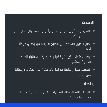
الاحدث
القنيطرة: تكوين حراس الأمن وأعوان الاستقبال خطوة نحو
مستشفى أكثر...
حين تتحول الساحة إلى مطرح نفايات: من يحمي كرامة
أحياء...
بعد الاعتداء الذي أثار غضبا بالقنيطرة.. استقرار الحالة
الصحية لسائق...
تفكيك خلية إرهابية موالية لـ”داعش” بين المغرب وإسبانيا
في عملية...
رياضة
الجمع العام للجامعة الملكية المغربية لكرة اليد: صفحة
جديدة وإصلاحات...
المغرب يستعد لاحتضان “كان السيدات 2026” في موعد