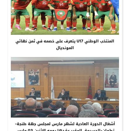
المنتخب الوطني U17 يتعرف على خصمه في ثمن نهائي
المونديال
أشغال الدورة العادية لشهر مارس لمجلس جهة طنجة-
تطوان-الحسيمة، المقرر عقدها يومه الاثنين 03 مارس