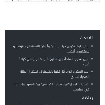
بيان استنكاري حول تداول مقطع فيديو لجثة مواطن من مدينة ع
17:13
إدانة متهميْن في زنا المحارم بتنغير
13:01
اعتداء على دراج شرطة يطيح بمتهورين
19:18
حكم ابتدائي يحبس دركيين في سطات
17:32
هيئة الدفاع تثير حيثية التقادم لإسقاط تهمة النصب عن محمد بو
17:26
الاحدث
سيارة مجهولة تثير استنفارًا أمنيًا بحي الفوركي تابريكت – سلا
16:13
القنيطرة: تكوين حراس الأمن وأعوان الاستقبال خطوة نحو
مستشفى أكثر...
الغموض يلف حريقا في مركز صحي
12:31
حين تتحول الساحة إلى مطرح نفايات: من يحمي كرامة
أحياء...
بعد الاعتداء الذي أثار غضبا بالقنيطرة.. استقرار الحالة
الصحية لسائق...
تفكيك خلية إرهابية موالية لـ”داعش” بين المغرب وإسبانيا
في عملية...
رياضة