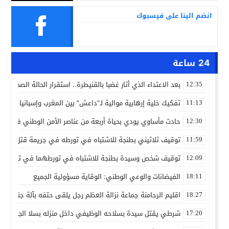
انضم الينا على فيسبوك
24 ساعة
بعد الاعتداء الذي أثار غضبا بالقنيطرة.. استقرار الحالة الصحية ل
12:35
تفكيك خلية إرهابية موالية لـ”داعش” بين المغرب وإسبانيا في ع
11:13
حادث مأساوي يودي بحياة أربعة من عناصر الأمن الوطني في مه
12:30
توقيف ثلاثيني بطنجة للاشتباه في تورطه في جريمة قتل داخل 
11:59
توقيف شخص وسيدة بطنجة للاشتباه في تورطهما في تزوير شه
12:09
الفيضانات والوعي الوطني: الوقاية مسؤولية الجميع
18:11
اقليم الرحامنة جماعة نزالة العظم رجل يلقى حتفه بآلة جني الز
18:27
شرطي يقتل سيدة بسلاحه الوظيفي داخل منزله بسلا الجديدة
17:20