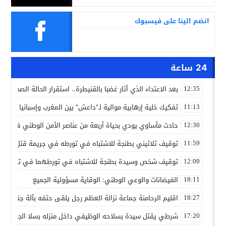
انضم الينا على فيسبوك
24 ساعة
بعد الاعتداء الذي أثار غضبا بالقنيطرة.. استقرار الحالة الصحية ل
12:35
تفكيك خلية إرهابية موالية لـ”داعش” بين المغرب وإسبانيا في ع
11:13
حادث مأساوي يودي بحياة أربعة من عناصر الأمن الوطني في مه
12:30
توقيف ثلاثيني بطنجة للاشتباه في تورطه في جريمة قتل داخل 
11:59
توقيف شخص وسيدة بطنجة للاشتباه في تورطهما في تزوير شه
12:09
الفيضانات والوعي الوطني: الوقاية مسؤولية الجميع
18:11
اقليم الرحامنة جماعة نزالة العظم رجل يلقى حتفه بآلة جني الز
18:27
شرطي يقتل سيدة بسلاحه الوظيفي داخل منزله بسلا الجديدة
17:20