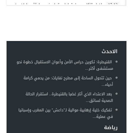
بيان استنكاري حول تداول مقطع فيديو لجثة مواطن من مدينة ع
17:13
إدانة متهميْن في زنا المحارم بتنغير
13:01
اعتداء على دراج شرطة يطيح بمتهورين
19:18
حكم ابتدائي يحبس دركيين في سطات
17:32
هيئة الدفاع تثير حيثية التقادم لإسقاط تهمة النصب عن محمد بو
17:26
الاحدث
سيارة مجهولة تثير استنفارًا أمنيًا بحي الفوركي تابريكت – سلا
16:13
القنيطرة: تكوين حراس الأمن وأعوان الاستقبال خطوة نحو
مستشفى أكثر...
الغموض يلف حريقا في مركز صحي
12:31
حين تتحول الساحة إلى مطرح نفايات: من يحمي كرامة
أحياء...
بعد الاعتداء الذي أثار غضبا بالقنيطرة.. استقرار الحالة
الصحية لسائق...
تفكيك خلية إرهابية موالية لـ”داعش” بين المغرب وإسبانيا
في عملية...
رياضة