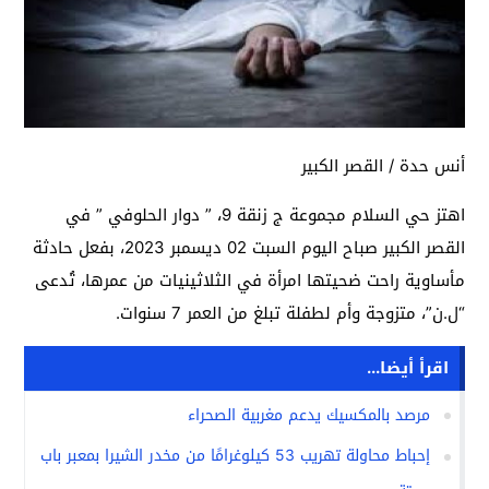
أنس حدة / القصر الكبير
اهتز حي السلام مجموعة ج زنقة 9، ” دوار الحلوفي ” في
القصر الكبير صباح اليوم السبت 02 ديسمبر 2023، بفعل حادثة
مأساوية راحت ضحيتها امرأة في الثلاثينيات من عمرها، تُدعى
“ل.ن”، متزوجة وأم لطفلة تبلغ من العمر 7 سنوات.
اقرأ أيضا...
مرصد بالمكسيك يدعم مغربية الصحراء
إحباط محاولة تهريب 53 كيلوغرامًا من مخدر الشيرا بمعبر باب