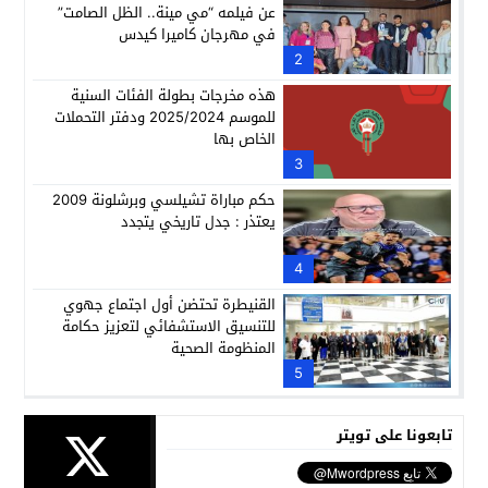
عن فيلمه “مي مينة.. الظل الصامت”
في مهرجان كاميرا كيدس
2
هذه مخرجات بطولة الفئات السنية
للموسم 2025/2024 ودفتر التحملات
الخاص بها
3
حكم مباراة تشيلسي وبرشلونة 2009
يعتذر : جدل تاريخي يتجدد
4
القنيطرة تحتضن أول اجتماع جهوي
للتنسيق الاستشفائي لتعزيز حكامة
المنظومة الصحية
5
تابعونا على تويتر