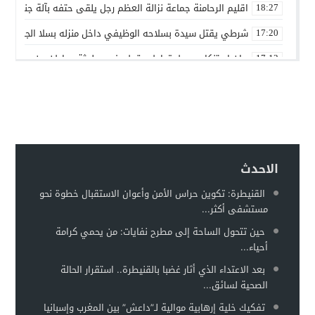
اقليم الرحامنة جماعة نزالة العظم رجل يلقى حتفه بآلة جني الز
18:27
شرطي يقتل سيدة بسلاحه الوظيفي داخل منزله بسلا الجديدة
17:20
بيان استنكاري حول تداول مقطع فيديو لجثة مواطن من مدينة ع
17:13
إدانة متهميْن في زنا المحارم بتنغير
13:01
اعتداء على دراج شرطة يطيح بمتهورين
19:18
حكم ابتدائي يحبس دركيين في سطات
17:32
هيئة الدفاع تثير حيثية التقادم لإسقاط تهمة النصب عن محمد بو
17:26
الاحدث
سيارة مجهولة تثير استنفارًا أمنيًا بحي الفوركي تابريكت – سلا
16:13
القنيطرة: تكوين حراس الأمن وأعوان الاستقبال خطوة نحو
مستشفى أكثر...
الغموض يلف حريقا في مركز صحي
12:31
حين تتحول الساحة إلى مطرح نفايات: من يحمي كرامة
أحياء...
بعد الاعتداء الذي أثار غضبا بالقنيطرة.. استقرار الحالة
الصحية لسائق...
تفكيك خلية إرهابية موالية لـ”داعش” بين المغرب وإسبانيا