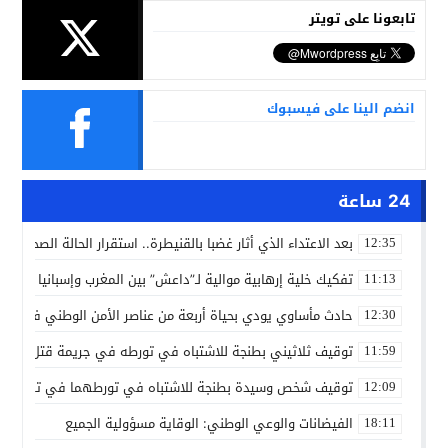
تابعونا على تويتر
انضم الينا على فيسبوك
24 ساعة
بعد الاعتداء الذي أثار غضبا بالقنيطرة.. استقرار الحالة الصحية ل
12:35
تفكيك خلية إرهابية موالية لـ”داعش” بين المغرب وإسبانيا في ع
11:13
حادث مأساوي يودي بحياة أربعة من عناصر الأمن الوطني في مه
12:30
توقيف ثلاثيني بطنجة للاشتباه في تورطه في جريمة قتل داخل 
11:59
توقيف شخص وسيدة بطنجة للاشتباه في تورطهما في تزوير شه
12:09
الفيضانات والوعي الوطني: الوقاية مسؤولية الجميع
18:11