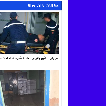
مقالات ذات صلة
فيرار سائق يعرض ضابط شرطة لحادث س