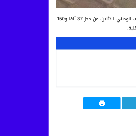
تمكنت عناصر الشرطة بولاية أمن مراكش، على ضوء معطيات دقيقة وفرتها مصالح المديرية العامة لمراقبة التراب الوطني، الاثنين، من حجز 37 ألفا و150
ية.