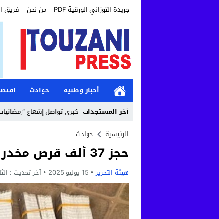
جريدة التوزاني الورقية PDF
من نحن
فريق ا
أخبار وطنية
حوادث
اقتصا
12:19
أخر المستجدات
مؤسسة طنجة الكبرى تواصل إشعاع “رمضانيات طنجة الكبرى” بأن
الرئيسية
حوادث
حجز 37 ألف قرص مخدر في مراكش
هيئة التحرير
15 يوليو 2025
آخر تحديث :
الثلاثاء, 15 ي