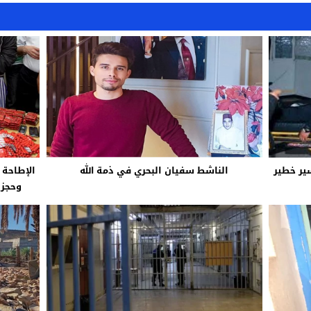
ير خطير
الناشط سفيان البحري في ذمة الله
الإطاحة
وحجز 