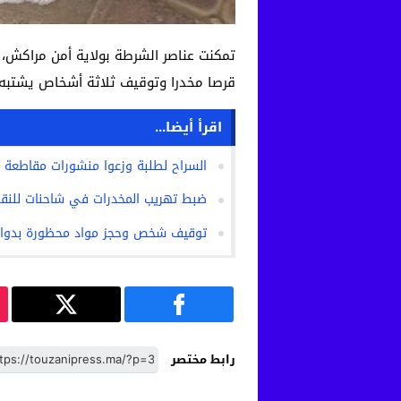
قرصا مخدرا وتوقيف ثلاثة أشخاص يشتبه 
اقرأ أيضا...
السراح لطلبة وزعوا منشورات مقاطعة
ضبط تهريب المخدرات في شاحنات للنق
توقيف شخص وحجز مواد محظورة بدوار “
رابط مختصر