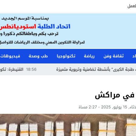
لعمل
د
ثقافة وفن
رياضة
تكنولوجيا
طب وصحة
فيديوهات
شطة تضامنية وتربوية متميزة
18:56
القنيطرة: تكوين حراس الأمن وأ
وليو, 2025 - 2:27 مساءً