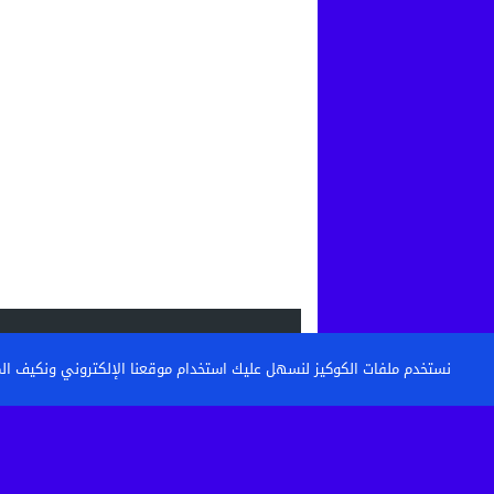
الاحدث
نستخدم ملفات الكوكيز لنسهل عليك استخدام موقعنا الإلكتروني ونكيف المحتو
القنيطرة: تكوين حراس الأمن وأعوان الاست
خطوة نحو مستشفى أكثر...
حين تتحول الساحة إلى مطرح نفايات: من 
كرامة أحياء...