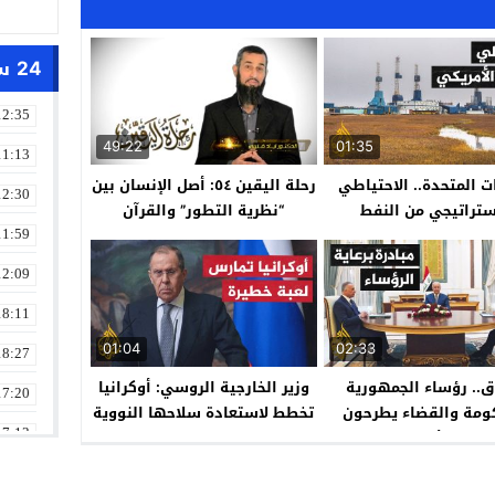
24 ساعة
12:35
49:22
01:35
11:13
ات المتحدة.. الاحتياطي
رحلة اليقين ٥٤: أصل الإنسان بين
12:30
ستراتيجي من النفط
“نظرية التطور” والقرآن
11:59
12:09
18:11
01:04
02:33
18:27
ق.. رؤساء الجمهورية
وزير الخارجية الروسي: أوكرانيا
17:20
ومة والقضاء يطرحون
تخطط لاستعادة سلاحها النووية
ة لحل الأزمة السياسة
17:13
13:01