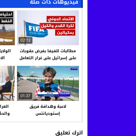
فيديوهات ذات صلة
02:12
مطالبات للفيفا بفرض عقوبات
الولاي
على إسرائيل على غرار التعامل
الا
مع روسيا
01:37
لاعبة وهدافة فريق
العرا
إستوديانتس
والحك
مبادر
اترك تعليق