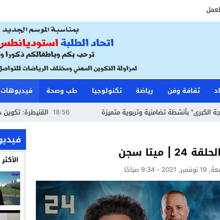
لعمل
د
ثقافة وفن
رياضة
تكنولوجيا
طب وصحة
فيديوهات
أنشطة تضامنية وتربوية متميزة
18:56
القنيطرة: تكوين حراس الأمن 
فيديو
ميتا سجن
الأكثر
ر, 2021 - 9:34 صباحًا