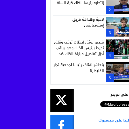
إنتخابه رئيسا للكاك كرة السلة
2
لاعبة وهدافة فريق
إستوديانتس
3
فيديو يوثق لحظات ترقب وقلق
تحيط برئيس الكاك وهو يراقب
أدق تفاصيل مباراة الكاك ضد
4
رجاء بني ملال
بنعاشر نفناف رئيسا لجمعية تجار
القنيطرة
5
 على تويتر
لينا على فيسبوك