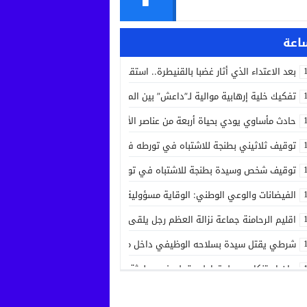
بعد الاعتداء الذي أثار غضبا بالقنيطرة.. استقرار الحالة الصحية لسائق الشاحنة 
تفكيك خلية إرهابية موالية لـ”داعش” بين المغرب وإسبانيا في عملية أمنية مش
حادث مأساوي يودي بحياة أربعة من عناصر الأمن الوطني في مهمة رسمية بين
توقيف ثلاثيني بطنجة للاشتباه في تورطه في جريمة قتل داخل مستشفى بعد ح
توقيف شخص وسيدة بطنجة للاشتباه في تورطهما في تزوير شهادات ودبلوما
الفيضانات والوعي الوطني: الوقاية مسؤولية الجميع
اقليم الرحامنة جماعة نزالة العظم رجل يلقى حتفه بآلة جني الزيتون داخل ضيع
شرطي يقتل سيدة بسلاحه الوظيفي داخل منزله بسلا الجديدة
بيان استنكاري حول تداول مقطع فيديو لجثة مواطن من مدينة عيون سيدي ملو
إدانة متهميْن في زنا المحارم بتنغير