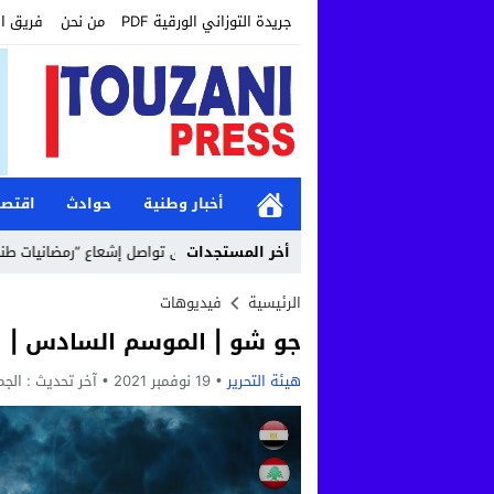
جريدة التوزاني الورقية PDF
من نحن
فريق ا
أخبار وطنية
حوادث
اقتصا
12:19
أخر المستجدات
مؤسسة طنجة الكبرى تواصل إشعاع “رمضانيات طنجة الكبرى” ب
الرئيسية
فيديوهات
جو شو | الموسم السادس | الحلقة 24 | 
هيئة التحرير
19 نوفمبر 2021
آخر تحديث :
الجمعة, 19 نوفمب