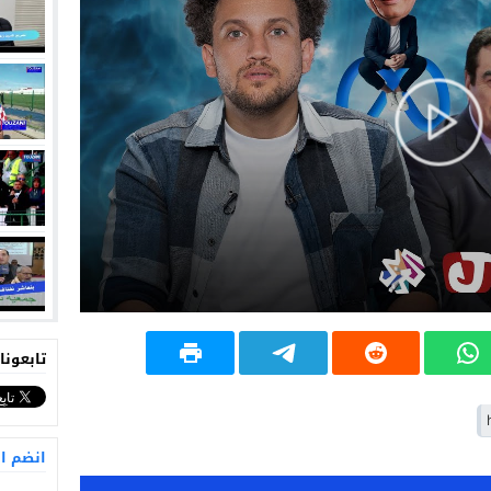
تابعونا
انضم ا