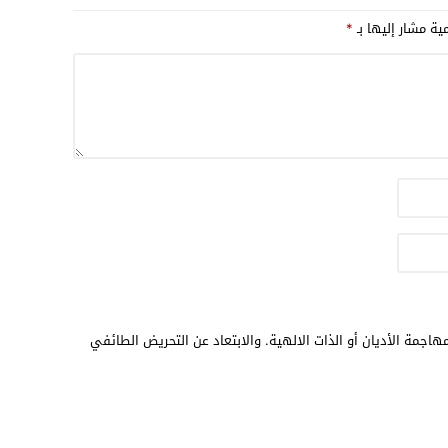
19:18
مية مشار إليها بـ
*
17:32
17:26
16:13
12:31
هاجمة الأديان أو الذات الالهية. والابتعاد عن التحريض الطائفي