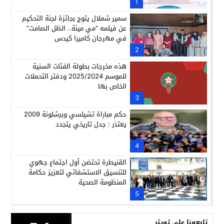
1
سمير شملال يتوج بجائزة لجنة التحكيم
عن فيلمه “مي مينة.. الظل الصامت”
في مهرجان كاميرا كيدس
2
هذه مخرجات بطولة الفئات السنية
للموسم 2025/2024 ودفتر التحملات
الخاص بها
3
حكم مباراة تشيلسي وبرشلونة 2009
يعتذر : جدل تاريخي يتجدد
4
القنيطرة تحتضن أول اجتماع جهوي
للتنسيق الاستشفائي لتعزيز حكامة
المنظومة الصحية
5
تابعونا على تويتر