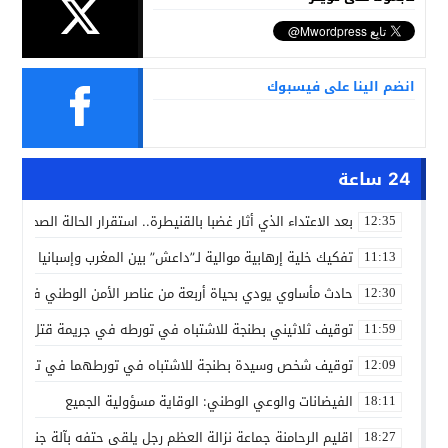
انضم الينا على فيسبوك
24 ساعة
بعد الاعتداء الذي أثار غضبا بالقنيطرة.. استقرار الحالة الصحية ل
12:35
تفكيك خلية إرهابية موالية لـ”داعش” بين المغرب وإسبانيا في ع
11:13
حادث مأساوي يودي بحياة أربعة من عناصر الأمن الوطني في مه
12:30
توقيف ثلاثيني بطنجة للاشتباه في تورطه في جريمة قتل داخل 
11:59
توقيف شخص وسيدة بطنجة للاشتباه في تورطهما في تزوير شه
12:09
الفيضانات والوعي الوطني: الوقاية مسؤولية الجميع
18:11
اقليم الرحامنة جماعة نزالة العظم رجل يلقى حتفه بآلة جني الز
18:27