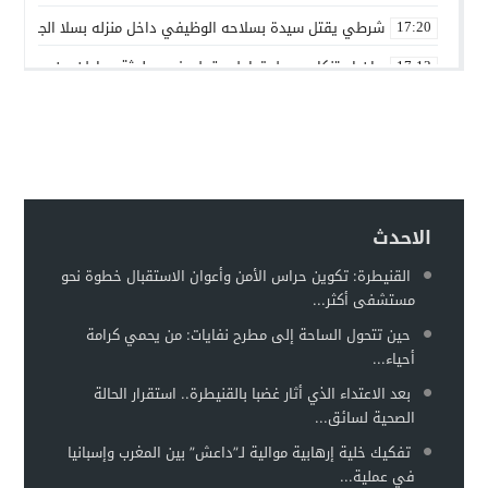
شرطي يقتل سيدة بسلاحه الوظيفي داخل منزله بسلا الجديدة
17:20
بيان استنكاري حول تداول مقطع فيديو لجثة مواطن من مدينة ع
17:13
إدانة متهميْن في زنا المحارم بتنغير
13:01
اعتداء على دراج شرطة يطيح بمتهورين
19:18
حكم ابتدائي يحبس دركيين في سطات
17:32
هيئة الدفاع تثير حيثية التقادم لإسقاط تهمة النصب عن محمد بو
17:26
الاحدث
سيارة مجهولة تثير استنفارًا أمنيًا بحي الفوركي تابريكت – سلا
16:13
القنيطرة: تكوين حراس الأمن وأعوان الاستقبال خطوة نحو
مستشفى أكثر...
الغموض يلف حريقا في مركز صحي
12:31
حين تتحول الساحة إلى مطرح نفايات: من يحمي كرامة
أحياء...
بعد الاعتداء الذي أثار غضبا بالقنيطرة.. استقرار الحالة
الصحية لسائق...
تفكيك خلية إرهابية موالية لـ”داعش” بين المغرب وإسبانيا
في عملية...