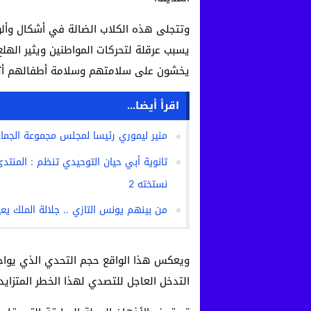
وتتجلى هذه الكلاب الضالة في أشكال وألوا
يسبب عرقلة لتحركات المواطنين ويثير الهل
يخشون على سلامتهم وسلامة أطفالهم أثنا
اقرأ أيضا...
منير ليموري رئيسا لمجلس مجموعة الجماعا
ثانوية أبي حيان التوحيدي تنظم : المنت
نستخته 2
من بينهم يونس التازي .. جلالة الملك يع
ويعكس هذا الواقع حجم التحدي الذي يواجه
التدخل العاجل للتصدي لهذا الخطر المتزايد