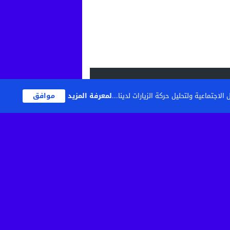
اجتماعية ولتحليل حركة الزيارات لدينا...
لمعرفة المزيد
موافق
تصميم
مجلة الووردبريس