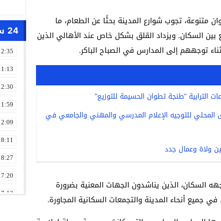
ن متنوعة، تجوب شوارع المدينة بحثًا عن الطعام، ما
24 ساعة
ع بين السكان. ويزداد القلق بشكل خاص عند الأهالي الذين
ء توجههم إلى المدارس في الصباح الباكر.
12:35
11:13
12:30
ت الترابية “طنجة تطوان الحسيمة للتوزيع”
11:59
دى المحلي للتوجيه الإعلام المدرسي والمهني والجامعي في
12:09
18:11
ين ولاة وعمال جدد
18:27
17:20
ه السكان، الذين يناشدون الجهات المعنية بضرورة
17:13
 في جميع أنحاء المدينة والتجمعات السكانية المجاورة.
13:01