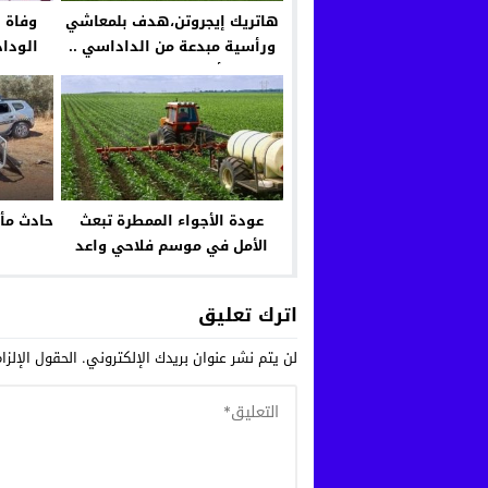
هاتريك إيجروتن،هدف بلمعاشي
وفاة 
ورأسية مبدعة من الداداسي ..
الودا
خمس أهداف لل”كاك” تصنع
الفرحة في مدرجات الملعب
البلدي بالقنيطرة
عودة الأجواء الممطرة تبعث
حادث مأ
الأمل في موسم فلاحي واعد
بالمغرب
اترك تعليق
لن يتم نشر عنوان بريدك الإلكتروني.
الحقول الإلزا