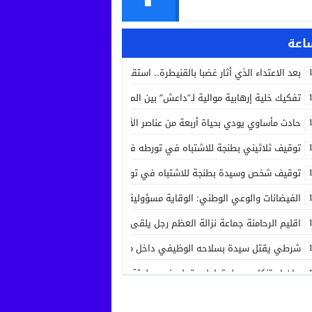
بعد الاعتداء الذي أثار غضبا بالقنيطرة.. استقرار الحالة الصحية لسائق الشاحنة 
تفكيك خلية إرهابية موالية لـ”داعش” بين المغرب وإسبانيا في عملية أمنية مش
حادث مأساوي يودي بحياة أربعة من عناصر الأمن الوطني في مهمة رسمية بين
توقيف ثلاثيني بطنجة للاشتباه في تورطه في جريمة قتل داخل مستشفى بعد ح
توقيف شخص وسيدة بطنجة للاشتباه في تورطهما في تزوير شهادات ودبلوما
الفيضانات والوعي الوطني: الوقاية مسؤولية الجميع
اقليم الرحامنة جماعة نزالة العظم رجل يلقى حتفه بآلة جني الزيتون داخل ضيع
شرطي يقتل سيدة بسلاحه الوظيفي داخل منزله بسلا الجديدة
بيان استنكاري حول تداول مقطع فيديو لجثة مواطن من مدينة عيون سيدي ملو
إدانة متهميْن في زنا المحارم بتنغير