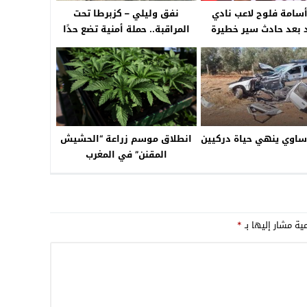
أسامة فلوح لاعب نادي
نفق وليلي – كزبرطا تحت
د بعد حادث سير خطيرة
المراقبة.. حملة أمنية تضع حدًا
للفوضى
ساوي ينهي حياة دركيين
انطلاق موسم زراعة “الحشيش
المقنن” في المغرب
مية مشار إليها بـ
*