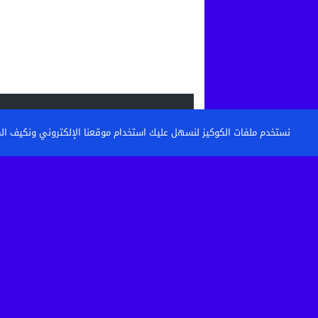
الاحدث
نستخدم ملفات الكوكيز لنسهل عليك استخدام موقعنا الإلكتروني ونكيف المحتو
القنيطرة: تكوين حراس الأمن وأعوان الاست
خطوة نحو مستشفى أكثر...
حين تتحول الساحة إلى مطرح نفايات: من 
كرامة أحياء...
بعد الاعتداء الذي أثار غضبا بالقنيطرة.. استق
الصحية لسائق...
تفكيك خلية إرهابية موالية لـ”داعش” بين ا
وإسبانيا في عملية...
© 2026 جميع الحقوق محفوظة.
TOUZANIPRESS