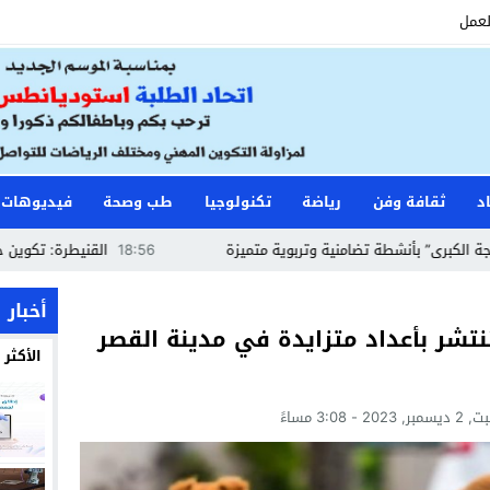
لعمل
د
ثقافة وفن
رياضة
تكنولوجيا
طب وصحة
فيديوهات
شطة تضامنية وتربوية متميزة
18:56
القنيطرة: تكوين حراس الأمن وأ
أخبار
تنتشر بأعداد متزايدة في مدينة القصر
الأكثر
 2023 - 3:08 مساءً