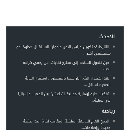
إدانة متهميْن في زنا المحارم بتنغير
13:01
اعتداء على دراج شرطة يطيح بمتهورين
19:18
حكم ابتدائي يحبس دركيين في سطات
17:32
هيئة الدفاع تثير حيثية التقادم لإسقاط تهمة النصب عن محمد بو
17:26
الاحدث
سيارة مجهولة تثير استنفارًا أمنيًا بحي الفوركي تابريكت – سلا
16:13
القنيطرة: تكوين حراس الأمن وأعوان الاستقبال خطوة نحو
مستشفى أكثر...
الغموض يلف حريقا في مركز صحي
12:31
حين تتحول الساحة إلى مطرح نفايات: من يحمي كرامة
أحياء...
بعد الاعتداء الذي أثار غضبا بالقنيطرة.. استقرار الحالة
الصحية لسائق...
تفكيك خلية إرهابية موالية لـ”داعش” بين المغرب وإسبانيا
في عملية...
رياضة
الجمع العام للجامعة الملكية المغربية لكرة اليد: صفحة
جديدة وإصلاحات...