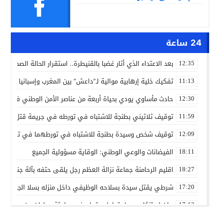
24 ساعة
بعد الاعتداء الذي أثار غضبا بالقنيطرة.. استقرار الحالة الصحية ل
12:35
تفكيك خلية إرهابية موالية لـ”داعش” بين المغرب وإسبانيا في ع
11:13
حادث مأساوي يودي بحياة أربعة من عناصر الأمن الوطني في مه
12:30
توقيف ثلاثيني بطنجة للاشتباه في تورطه في جريمة قتل داخل 
11:59
توقيف شخص وسيدة بطنجة للاشتباه في تورطهما في تزوير شه
12:09
الفيضانات والوعي الوطني: الوقاية مسؤولية الجميع
18:11
اقليم الرحامنة جماعة نزالة العظم رجل يلقى حتفه بآلة جني الز
18:27
شرطي يقتل سيدة بسلاحه الوظيفي داخل منزله بسلا الجديدة
17:20
بيان استنكاري حول تداول مقطع فيديو لجثة مواطن من مدينة ع
17:13