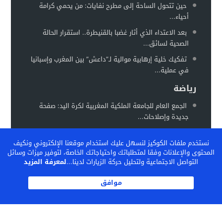
حين تتحول الساحة إلى مطرح نفايات: من يحمي كرامة
أحياء...
بعد الاعتداء الذي أثار غضبا بالقنيطرة.. استقرار الحالة
الصحية لسائق...
تفكيك خلية إرهابية موالية لـ”داعش” بين المغرب وإسبانيا
في عملية...
رياضة
الجمع العام للجامعة الملكية المغربية لكرة اليد: صفحة
جديدة وإصلاحات...
المغرب يستعد لاحتضان “كان السيدات 2026” في موعد
نستخدم ملفات الكوكيز لنسهل عليك استخدام موقعنا الإلكتروني ونكيف
جديد خلال...
المحتوى والإعلانات وفقا لمتطلباتك واحتياجاتك الخاصة، لتوفير ميزات وسائل
الفيفا تشيد بالنموذج المغربي لتكوين المواهب… والمغرب
التواصل الاجتماعية ولتحليل حركة الزيارات لدينا...
لمعرفة المزيد
يحتضن ندوة دولية...
موافق
الكاف بين تثبيت المكاسب وإعادة رسم خريطة الكرة
الإفريقية