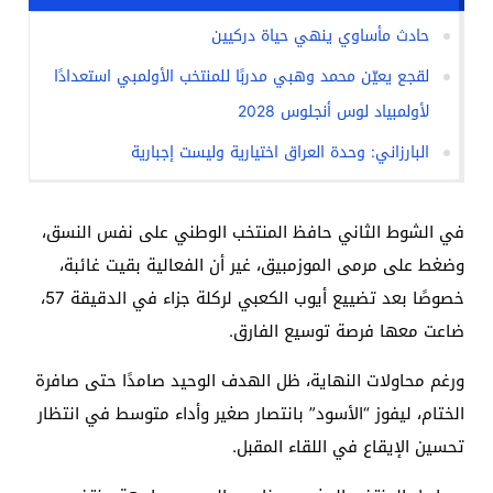
حادث مأساوي ينهي حياة دركيين
لقجع يعيّن محمد وهبي مدربًا للمنتخب الأولمبي استعدادًا
لأولمبياد لوس أنجلوس 2028
البارزاني: وحدة العراق اختيارية وليست إجبارية
في الشوط الثاني حافظ المنتخب الوطني على نفس النسق،
وضغط على مرمى الموزمبيق، غير أن الفعالية بقيت غائبة،
خصوصًا بعد تضييع أيوب الكعبي لركلة جزاء في الدقيقة 57،
ضاعت معها فرصة توسيع الفارق.
ورغم محاولات النهاية، ظل الهدف الوحيد صامدًا حتى صافرة
الختام، ليفوز “الأسود” بانتصار صغير وأداء متوسط في انتظار
تحسين الإيقاع في اللقاء المقبل.