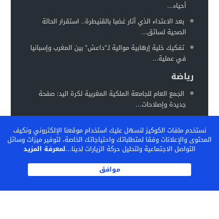
أحياء...
بعد الاعتداء الذي أثار غضبا بالقنيطرة.. استقرار الحالة
الصحية لسائق...
تفكيك خلية إرهابية موالية لـ”داعش” بين المغرب وإسبانيا
في عملية...
رياضة
الجمع العام للجامعة الملكية المغربية لكرة اليد: صفحة
جديدة وإصلاحات...
المغرب يستعد لاحتضان “كان السيدات 2026” في موعد
نستخدم ملفات الكوكيز لنسهل عليك استخدام موقعنا الإلكتروني ونكيف
جديد خلال...
المحتوى والإعلانات وفقا لمتطلباتك واحتياجاتك الخاصة، لتوفير ميزات وسائل
الفيفا تشيد بالنموذج المغربي لتكوين المواهب… والمغرب
التواصل الاجتماعية ولتحليل حركة الزيارات لدينا...
لمعرفة المزيد
يحتضن ندوة دولية...
موافق
الكاف بين تثبيت المكاسب وإعادة رسم خريطة الكرة
الإفريقية
© 2026 جميع الحقوق محفوظة.
TOUZANIPRESS