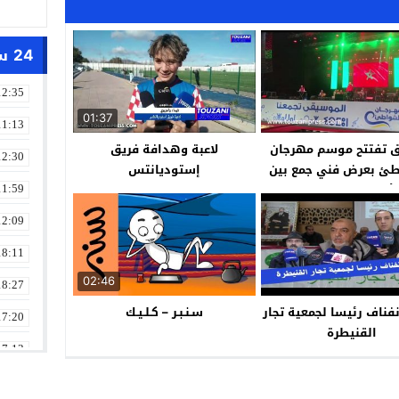
24 ساعة
12:35
01:37
11:13
 تفتتح موسم مهرجان
لاعبة وهدافة فريق
12:30
ئ بعرض فني جمع بين
إستوديانتس
لأصالة والمعاصرة
11:59
12:09
18:11
02:46
18:27
فناف رئيسا لجمعية تجار
سـنـبـر – كـلـيـك
17:20
القنيطرة
17:13
13:01