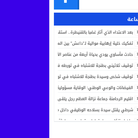
بعد الاعتداء الذي أثار غضبا بالقنيطرة.. استقرار الحالة الصحية لسائق الشاحنة 
تفكيك خلية إرهابية موالية لـ”داعش” بين المغرب وإسبانيا في عملية أمنية مش
حادث مأساوي يودي بحياة أربعة من عناصر الأمن الوطني في مهمة رسمية بين
توقيف ثلاثيني بطنجة للاشتباه في تورطه في جريمة قتل داخل مستشفى بعد ح
توقيف شخص وسيدة بطنجة للاشتباه في تورطهما في تزوير شهادات ودبلوما
الفيضانات والوعي الوطني: الوقاية مسؤولية الجميع
اقليم الرحامنة جماعة نزالة العظم رجل يلقى حتفه بآلة جني الزيتون داخل ضيع
شرطي يقتل سيدة بسلاحه الوظيفي داخل منزله بسلا الجديدة
بيان استنكاري حول تداول مقطع فيديو لجثة مواطن من مدينة عيون سيدي ملو
إدانة متهميْن في زنا المحارم بتنغير