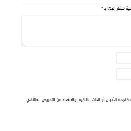
19:18
مية مشار إليها بـ
*
17:32
17:26
16:13
12:31
هاجمة الأديان أو الذات الالهية. والابتعاد عن التحريض الطائفي