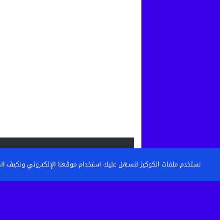
الاحدث
نستخدم ملفات الكوكيز لنسهل عليك استخدام موقعنا الإلكتروني ونكيف المحتو
القنيطرة: تكوين حراس الأمن وأعوان الاست
خطوة نحو مستشفى أكثر...
حين تتحول الساحة إلى مطرح نفايات: من 
كرامة أحياء...