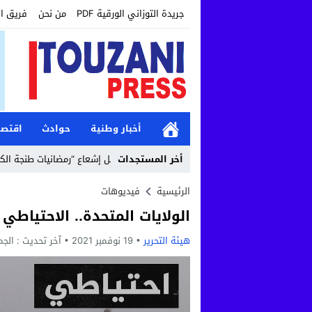
جريدة التوزاني الورقية PDF
من نحن
فريق ا
أخبار وطنية
حوادث
اقتصا
12:19
أخر المستجدات
مؤسسة طنجة الكبرى تواصل إشعاع “رمضانيات طنجة الكبرى” بأنشطة
الرئيسية
فيديوهات
الولايات المتحدة.. الاحتياطي
هيئة التحرير
19 نوفمبر 2021
آخر تحديث :
الجمعة, 19 نوفمب