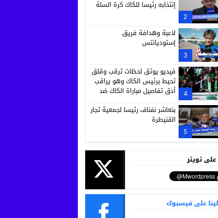
إنتخابه رئيسا للكاك كرة السلة
2
لاعبة وهدافة فريق
إستوديانتس
3
فيديو يوثق لحظات ترقب وقلق
تحيط برئيس الكاك وهو يراقب
أدق تفاصيل مباراة الكاك ضد
4
رجاء بني ملال
بنعاشر نفناف رئيسا لجمعية تجار
القنيطرة
5
 على تويتر
لينا على فيسبوك