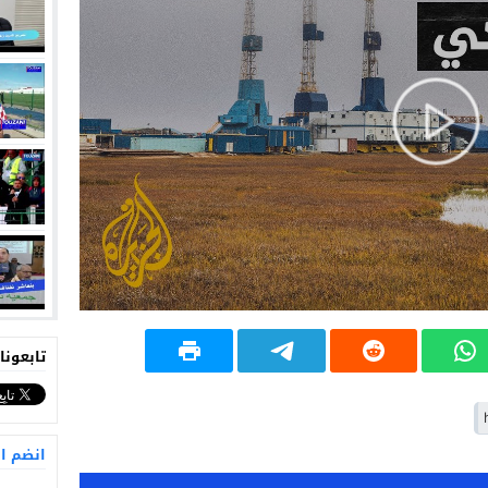
تابعونا
انضم ا