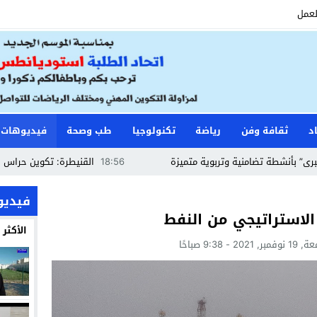
لعمل
د
ثقافة وفن
رياضة
تكنولوجيا
طب وصحة
فيديوهات
 تضامنية وتربوية متميزة
18:56
القنيطرة: تكوين حراس الأمن وأعوا
فيديو
 الاستراتيجي من النفط
الأكثر
ر, 2021 - 9:38 صباحًا