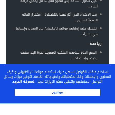
حين تتحول الساحة إلى مطرح نفايات: من يحمي كرامة
أحياء...
بعد الاعتداء الذي أثار غضبا بالقنيطرة.. استقرار الحالة
الصحية لسائق...
تفكيك خلية إرهابية موالية لـ”داعش” بين المغرب وإسبانيا
في عملية...
رياضة
الجمع العام للجامعة الملكية المغربية لكرة اليد: صفحة
جديدة وإصلاحات...
المغرب يستعد لاحتضان “كان السيدات 2026” في موعد
نستخدم ملفات الكوكيز لنسهل عليك استخدام موقعنا الإلكتروني ونكيف
جديد خلال...
المحتوى والإعلانات وفقا لمتطلباتك واحتياجاتك الخاصة، لتوفير ميزات وسائل
الفيفا تشيد بالنموذج المغربي لتكوين المواهب… والمغرب
التواصل الاجتماعية ولتحليل حركة الزيارات لدينا...
لمعرفة المزيد
يحتضن ندوة دولية...
موافق
الكاف بين تثبيت المكاسب وإعادة رسم خريطة الكرة
الإفريقية