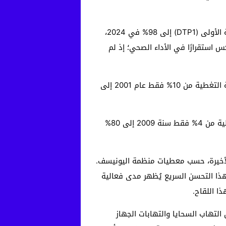
أما بالنسبة للقاحات الثلاثية ضد الدفتيريا والتيتانوس والسعال الديكي (DTP)، فقد وصلت نسبة التلقيح بالجرعة الأولى (DTP1) إلى 98% في 2024،
قيح. هذا يعكس استقرارًا في الأداء الصحي؛ إذ لم
من اللافت أيضًا النمو المتسارع في تلقيح الأطفال بلقاح التهاب الكبد الفيروسي “ب” (HEPB3)؛ إذ ارتفعت نسبة التغطية من 10% فقط عام 2001 إلى
ويظهر إدخال لقاح “HEPBB” (لقاح التهاب الكبد الفيروسي “ب” عند الولادة) تحسنًا تدريجيًا؛ فقد ارتفعت التغطية من 4% فقط سنة 2009 إلى 80%
 السنوات الأخيرة، حسب معطيات منظمة اليونيسف.
 2015، كانت نسبة التغطية به لا تتجاوز 33%، وارتفعت بشكل كبير لتصل إلى 95% بحلول عام 2024. هذا التحسن السريع يُظهر مدى فعالية
ا اللقاح.
HI، المخصص للوقاية من الالتهابات الناتجة عن البكتيريا المستديمة النزلية من النوع B (مثل التهاب السحايا والتهابات الجهاز