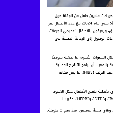
تُعدّ برامج التحصين من أبرز النجاحات في مجال الصحة العامة؛ إذ تؤكد منظمة اليونيسف أن التلقيح يُنقذ سنويًا نحو 4.4 ملايين طفل من الوفاة حول
العالم، ما يجعله من أكثر التدخلات الصحية فعالية من حيث التكلفة والتأثير. غير أن الصورة العالمية لا تزال مقلقة؛ ففي عام 2024، بلغ عدد الأطفال غير
فل لم يتلقّوا أي جرعة على الإطلاق، ويعرفون بالأطفال “عديمي الجرعة”،
طفل في عام 2019. هذا التراجع يعزى في جانب منه إلى تداعيات جائحة “كوفيد-19” وتحديات الوصول إلى الرعاية الصحية في
ال السنوات الأخيرة، ما يجعله نموذجًا
بالمغرب أن برامج التلقيح الوطنية
نجحت في تحقيق تغطية واسعة لمجموعة من اللقاحات الأساسية، مثل لقاح شلل الأطفال (IPV1) ولقاح المستدمية النزلية (HIB3)، ما يعزز مكانة
في تغطية تلقيح الأطفال خلال العقود
شير البيانات إلى أن لقاح “BCG”، المخصص للوقاية من مرض السل، بلغ معدل التغطية به 98% في عام 2024، وهي نسبة مستقرة منذ سنوات طويلة،