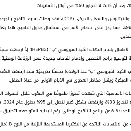
فيما سجلت الجرعة الثالثة (DTP3) نسبة 96%، مما يدل على انتظام الأسر في استكمال جدول التل
لل الأطفال (IPV1) من اللقاحات الأساسية التي شهدت تطورًا ملحوظًا في المغرب خلال
ففي عام
الجديدة ضمن برنامج التلقيح الوطني، رغم البداية المتواضعة لتطبيق هذ
كما أظهر لقاح “B3″