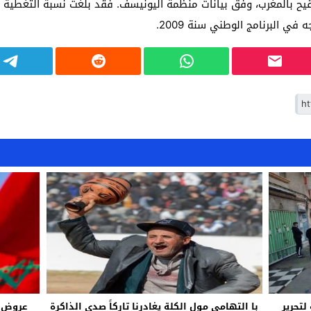
اسعة لتحرير
با التهامي مول الكلة يغادرنا تاركاً صدى الذاكرة
عروض ج