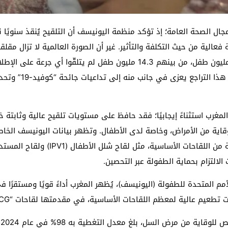
المُلقّحين أو غير مكتملي التلقيح نحو 20 مليون طفل، من بينهم 14.3 مليون ط
مقارنة بـ12.9 مليون 
مغرب استثناءً إيجابيًا؛ فقد حافظ على مستويات تلقيح عالية وثابتة خل
ية من الأمراض، وخاصة لدى الأطفال. وتظهر بيانات اليونيسف الخاصة 
التزام بحماية الطفولة عبر التحصين.
مم المتحدة للطفولة (اليونيسف)، يُظهر المغرب أداءً قويًا ومستقرًا 
ة لمعظم اللقاحات الأساسية، في مقدمتها لقاحات “BCG”، و”DTP”، و”HEPB”، وغيرها.
ت