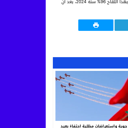
التنفسي)، تحسنًا واضحًا في معدلات التلقيح بالمغرب، وفق بيانات منظمة اليونيسف. فقد بلغت نسبة التغطية بهذا اللقاح 96% سنة 2024، بعد أن
وية واستعراضات مظلية احتفاءً بعيد