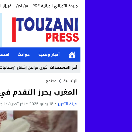
جريدة التوزاني الورقية PDF
من نحن
فريق ا
أخبار وطنية
حوادث
اقتصا
12:19
أخر المستجدات
مؤسسة طنجة الكبرى تواصل إشعاع “رمضانيات طنجة الكبرى” بأن
الرئيسية
مجتمع
المغرب يحرز التقدم في 
هيئة التحرير
18 يوليو 2025
آخر تحديث :
الجمعة, 18 يو