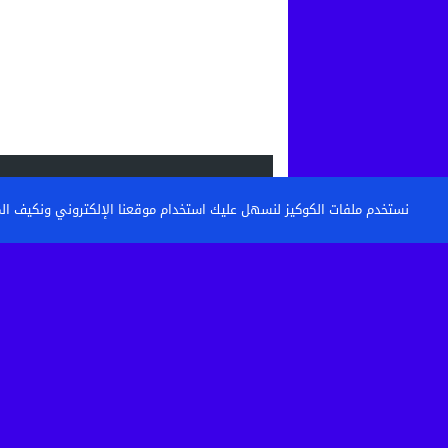
الاحدث
نستخدم ملفات الكوكيز لنسهل عليك استخدام موقعنا الإلكتروني ونكيف المحتو
القنيطرة: تكوين حراس الأمن وأعوان الاست
خطوة نحو مستشفى أكثر...
حين تتحول الساحة إلى مطرح نفايات: من 
كرامة أحياء...
بعد الاعتداء الذي أثار غضبا بالقنيطرة.. استق
الصحية لسائق...
تفكيك خلية إرهابية موالية لـ”داعش” بين ا
وإسبانيا في عملية...