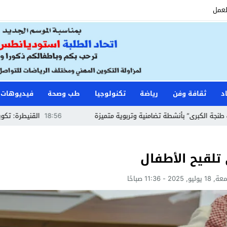
لعمل
د
ثقافة وفن
رياضة
تكنولوجيا
طب وصحة
فيديوهات
شطة تضامنية وتربوية متميزة
18:56
القنيطرة: تكوين حراس الأمن وأع
تلقيح الأطفال
ليو, 2025 - 11:36 صباحًا