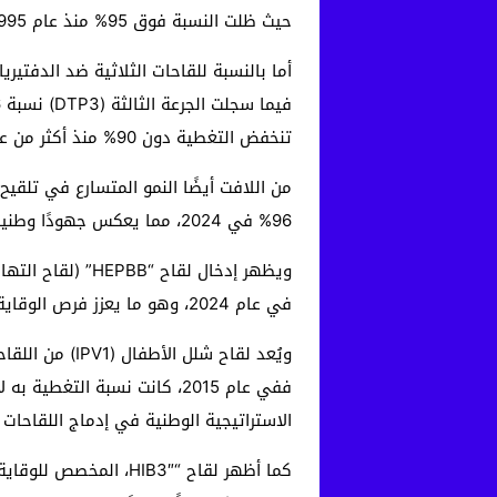
حيث ظلت النسبة فوق 95% منذ عام 1995، بعد أن كانت لا تتجاوز 50% في أوائل الثمانينات.
تنخفض التغطية دون 90% منذ أكثر من عقدين.
96% في 2024، مما يعكس جهودًا وطنية لتوسيع برامج التحصين وإدماج لقاحات جديدة ضمن الرزنامة الوطنية.
في عام 2024، وهو ما يعزز فرص الوقاية المبكرة ويقلل مخاطر العدوى في الأيام الأولى من حياة الطفل.
ويُعد لقاح ش
الاستراتيجية الوطنية في إدماج اللقاحات 