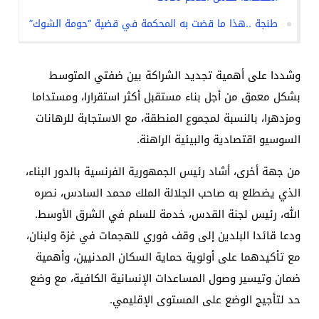
طنجة ..هذا ما قضت به المحكمة في قضية “حومة الشوك”
وشددا على أهمية تجديد الشراكة بين ضفتي المتوسط
بشكل معمق من أجل بناء مستقبل أكثر استقرارا، ومستداما
ومزدهرا، بالنسبة لمجموع المنطقة، مع الاستجابة للرهانات
السوسيو اقتصادية والبيئية الراهنة.
من جهة أخرى، أشاد رئيس الجمهورية الفرنسية بالدور البناء،
الذي يضطلع به صاحب الجلالة الملك محمد السادس، نصره
الله، رئيس لجنة القدس، خدمة للسلم في الشرق الأوسط.
ودعا قائدا البلدين إلى وقف فوري للهجمات في غزة ولبنان،
مع تأكيدهما على أولوية حماية السكان المدنيين، وأهمية
ضمان وتيسير وصول المساعدات الإنسانية الكافية، مع وضع
حد لتأجيج الوضع على المستوى الإقليمي.