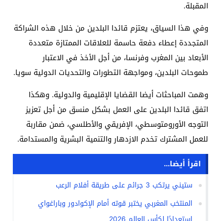
المقبلة.
وفي هذا السياق، يعتزم قائدا البلدين من خلال هذه الشراكة
المتجددة إعطاء دفعة حاسمة للعلاقات الممتازة متعددة
الأبعاد بين المغرب وفرنسا، من أجل الأخذ في الاعتبار
طموحات البلدين، ومواجهة التطورات والتحديات الدولية سويا.
وهمت المباحثات أيضا القضايا الإقليمية والدولية. وهكذا
اتفق قائدا البلدين على العمل بشكل منسق من أجل تعزيز
التوجه الأورومتوسطي، الإفريقي والأطلسي، ضمن مقاربة
للعمل المشترك تخدم الازدهار والتنمية البشرية والمستدامة.
اقرأ أيضا...
ستيني يرتكب 3 جرائم على طريقة أفلام الرعب
المنتخب المغربي يختبر قوته أمام الإكوادور وباراغواي
استعدادًا لكأس العالم 2026